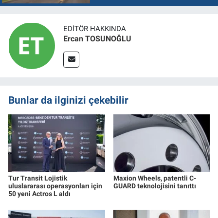
EDITÖR HAKKINDA
Ercan TOSUNOĞLU
Bunlar da ilginizi çekebilir
Tur Transit Lojistik
Maxion Wheels, patentli C-
uluslararası operasyonları için
GUARD teknolojisini tanıttı
50 yeni Actros L aldı