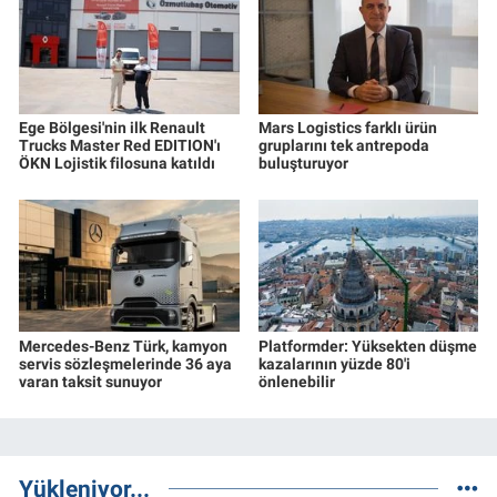
Ege Bölgesi'nin ilk Renault
Mars Logistics farklı ürün
Trucks Master Red EDITION'ı
gruplarını tek antrepoda
ÖKN Lojistik filosuna katıldı
buluşturuyor
Mercedes-Benz Türk, kamyon
Platformder: Yüksekten düşme
servis sözleşmelerinde 36 aya
kazalarının yüzde 80'i
varan taksit sunuyor
önlenebilir
Yükleniyor...