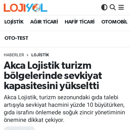
OTO-TEST
LOJİSTİK
AĞIR TİCARİ
HAFİF TİCARİ
OTOMOBİL
OTO-TEST
HABERLER
LOJİSTİK
Akca Lojistik turizm
bölgelerinde sevkiyat
kapasitesini yükseltti
Akca Lojistik, turizm sezonundaki gıda talebi
artışıyla sevkiyat hacmini yüzde 10 büyütürken,
gıda israfını önlemede soğuk zincir yönetiminin
önemine dikkat çekiyor.