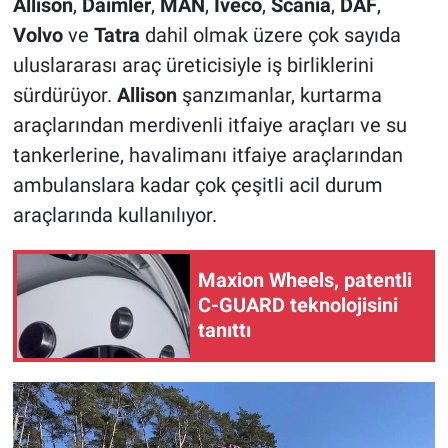
Allison
,
Daimler
,
MAN
,
Iveco
,
Scania
,
DAF
,
Volvo
ve
Tatra
dahil olmak üzere çok sayıda
uluslararası araç üreticisiyle iş birliklerini
sürdürüyor.
Allison
şanzımanlar, kurtarma
araçlarından merdivenli itfaiye araçları ve su
tankerlerine, havalimanı itfaiye araçlarından
ambulanslara kadar çok çeşitli acil durum
araçlarında kullanılıyor.
Maxion Wheels, patentli
C-GUARD teknolojisini
tanıttı