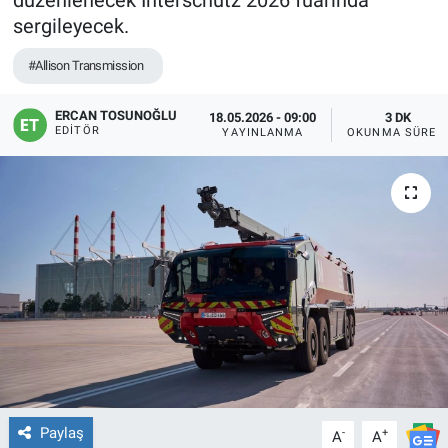
düzenlenecek Interschutz 2026 fuarında
sergileyecek.
#Allison Transmission
ERCAN TOSUNOĞLU
18.05.2026 - 09:00
3 DK
EDITÖR
YAYINLANMA
OKUNMA SÜRES
Paylaş
-
+
A
A