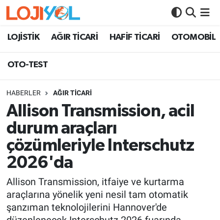
OTO-TEST
LOJİSTİK
AĞIR TİCARİ
HAFİF TİCARİ
OTOMOBİL
OTO-TEST
HABERLER
AĞIR TİCARİ
Allison Transmission, acil
durum araçları
çözümleriyle Interschutz
2026'da
Allison Transmission, itfaiye ve kurtarma
araçlarına yönelik yeni nesil tam otomatik
şanzıman teknolojilerini Hannover'de