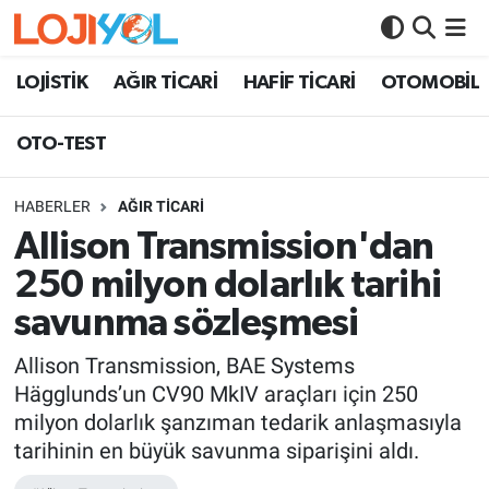
OTO-TEST
LOJİSTİK
AĞIR TİCARİ
HAFİF TİCARİ
OTOMOBİL
OTO-TEST
HABERLER
AĞIR TİCARİ
Allison Transmission'dan
250 milyon dolarlık tarihi
savunma sözleşmesi
Allison Transmission, BAE Systems
Hägglunds’un CV90 MkIV araçları için 250
milyon dolarlık şanzıman tedarik anlaşmasıyla
tarihinin en büyük savunma siparişini aldı.