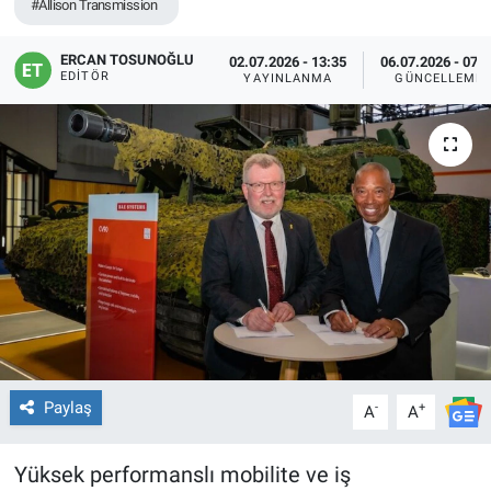
#Allison Transmission
ERCAN TOSUNOĞLU
02.07.2026 - 13:35
06.07.2026 - 07:
EDITÖR
YAYINLANMA
GÜNCELLEME
Paylaş
-
+
A
A
Yüksek performanslı mobilite ve iş