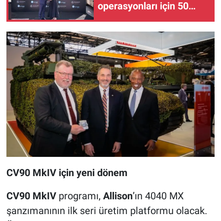
operasyonları için 50
yeni Actros L aldı
CV90 MkIV için yeni dönem
CV90 MkIV
programı,
Allison
’ın 4040 MX
şanzımanının ilk seri üretim platformu olacak.