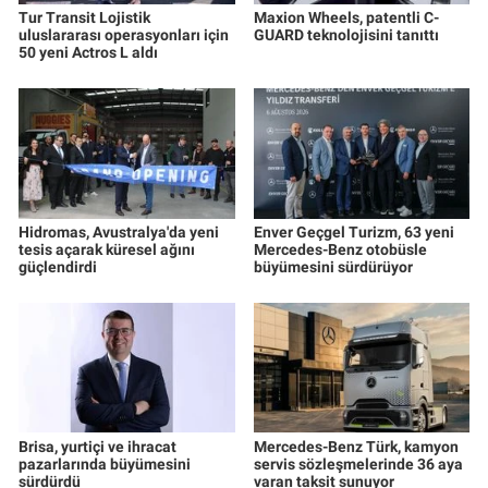
Tur Transit Lojistik
Maxion Wheels, patentli C-
uluslararası operasyonları için
GUARD teknolojisini tanıttı
50 yeni Actros L aldı
Hidromas, Avustralya'da yeni
Enver Geçgel Turizm, 63 yeni
tesis açarak küresel ağını
Mercedes-Benz otobüsle
güçlendirdi
büyümesini sürdürüyor
Brisa, yurtiçi ve ihracat
Mercedes-Benz Türk, kamyon
pazarlarında büyümesini
servis sözleşmelerinde 36 aya
sürdürdü
varan taksit sunuyor