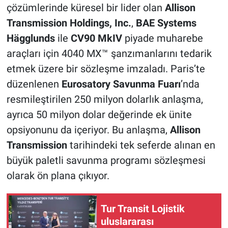
çözümlerinde küresel bir lider olan
Allison
Transmission Holdings, Inc.
,
BAE Systems
Hägglunds
ile
CV90 MkIV
piyade muharebe
araçları için 4040 MX™ şanzımanlarını tedarik
etmek üzere bir sözleşme imzaladı. Paris’te
düzenlenen
Eurosatory Savunma Fuarı
’nda
resmileştirilen 250 milyon dolarlık anlaşma,
ayrıca 50 milyon dolar değerinde ek ünite
opsiyonunu da içeriyor. Bu anlaşma,
Allison
Transmission
tarihindeki tek seferde alınan en
büyük paletli savunma programı sözleşmesi
olarak ön plana çıkıyor.
Tur Transit Lojistik
uluslararası