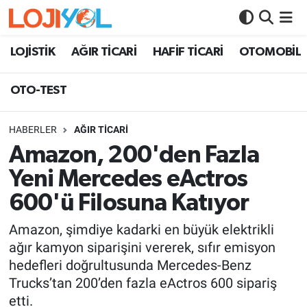
OTO-TEST
LOJİSTİK
AĞIR TİCARİ
HAFİF TİCARİ
OTOMOBİL
OTO-TEST
HABERLER
AĞIR TİCARİ
Amazon, 200'den Fazla
Yeni Mercedes eActros
600'ü Filosuna Katıyor
Amazon, şimdiye kadarki en büyük elektrikli
ağır kamyon siparişini vererek, sıfır emisyon
hedefleri doğrultusunda Mercedes-Benz
Trucks’tan 200’den fazla eActros 600 sipariş
etti.