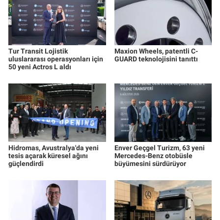
Tur Transit Lojistik
Maxion Wheels, patentli C-
uluslararası operasyonları için
GUARD teknolojisini tanıttı
50 yeni Actros L aldı
Hidromas, Avustralya'da yeni
Enver Geçgel Turizm, 63 yeni
tesis açarak küresel ağını
Mercedes-Benz otobüsle
güçlendirdi
büyümesini sürdürüyor