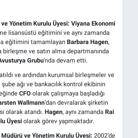
ve Yönetim Kurulu Üyesi:
Viyana Ekonomi
etme lisansüstü eğitimini ve aynı zamanda
da eğitimini tamamlayan
Barbara Hagen
,
a birleşme ve satın alma departmanında
Avusturya Grubu
'nda devam etti.
katıldı ve ardından kurumsal birleşmeler ve
şube ağı ve bankacılık kontrol ekibinin
reğinde
CFO
olarak çalışmaya başladığı
arsten Wallmann
’dan devralarak şirketin
si olarak atandı.
Hagen
, aynı zamanda
Rai
lu Üyesi
olarak görev yapmaktadır.
 Müdürü ve Yönetim Kurulu Üyesi:
2002’de