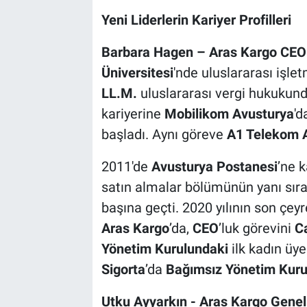
Yeni Liderlerin Kariyer Profilleri
Barbara Hagen – Aras Kargo CEO 
Üniversitesi
'nde uluslararası işl
LL.M.
uluslararası vergi hukukun
kariyerine
Mobilikom Avusturya
'd
başladı. Aynı göreve
A1 Telekom 
2011'de
Avusturya Postanesi
’ne 
satın almalar bölümünün yanı sıra 
başına geçti. 2020 yılının son çey
Aras Kargo
’da,
CEO
’luk görevini
C
Yönetim Kurulundaki
ilk kadın üye
Sigorta
’da
Bağımsız Yönetim Kuru
Utku Ayyarkın - Aras Kargo Genel