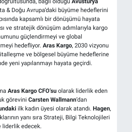
 doğrultusunda, bağlı olduğu
Avusturya
ta & Doğu Avrupa’daki büyüme hedeflerini
apısında kapsamlı bir dönüşümü hayata
pısı ve stratejik dönüşüm adımlarıyla kargo
onumunu güçlendirmeyi ve global
meyi hedefliyor.
Aras Kargo
, 2030 vizyonu
ijitalleşme ve bölgesel büyüme hedeflerine
nde yeni yapılanmayı hayata geçirdi.
ana
Aras Kargo CFO’su
olarak liderlik eden
luk görevini
Carsten Wallmann
’dan
undaki
ilk kadın üyesi olarak atandı.
Hagen
,
rının yanı sıra Strateji, Bilgi Teknolojileri
 liderlik edecek.