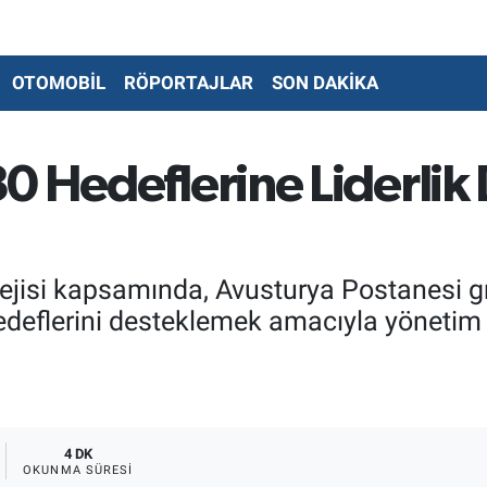
OTOMOBİL
RÖPORTAJLAR
SON DAKİKA
0 Hedeflerine Liderlik
ejisi kapsamında, Avusturya Postanesi g
deflerini desteklemek amacıyla yönetim 
4 DK
OKUNMA SÜRESI