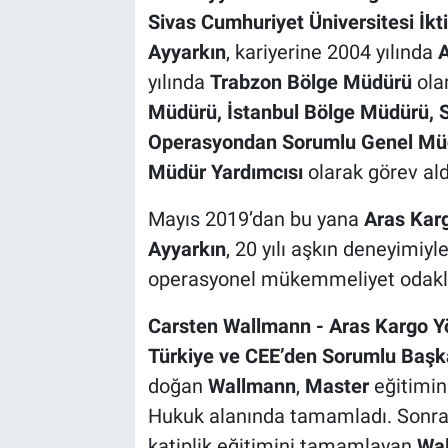
Sivas Cumhuriyet Üniversitesi İkt
Ayyarkın
, kariyerine 2004 yılında
A
yılında
Trabzon Bölge Müdürü
ola
Müdürü, İstanbul Bölge Müdürü, St
Operasyondan Sorumlu Genel Müdü
Müdür Yardımcısı
olarak görev ald
Mayıs 2019’dan bu yana
Aras Kar
Ayyarkın
, 20 yılı aşkın deneyimiyl
operasyonel mükemmeliyet odaklı 
Carsten Wallmann - Aras Kargo Y
Türkiye ve CEE’den Sorumlu Başk
doğan
Wallmann
,
Master
eğitimin
Hukuk alanında tamamladı. Sonr
katiplik eğitimini tamamlayan
Wa