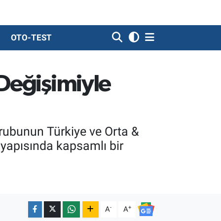
OTO-TEST
 Değişimiyle
rubunun Türkiye ve Orta &
yapısında kapsamlı bir
-
+
A
A