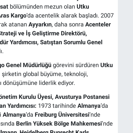
isat
bölümünden mezun olan
Utku
ras Kargo
’da acentelik alarak başladı. 2007
rak atanan
Ayyarkın
, daha sonra
Acenteler
rateji ve İş Geliştirme Direktörü,
r Yardımcısı, Satıştan Sorumlu Genel
ı.
go Genel Müdürlüğü
görevini sürdüren
Utku
e şirketin global büyüme, teknoloji,
dönüşümüne liderlik ediyor.
önetim Kurulu Üyesi, Avusturya Postanesi
an Yardımcısı:
1973 tarihinde
Almanya
’da
i
Almanya
’da
Freiburg Üniversitesi
’nde
asında
Berlin Yüksek Bölge Mahkemesi
’nde
llmann
,
Heidelberg Ruprecht Karls