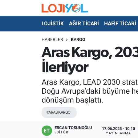
LOJİSTİK
AĞIR TİCARİ
HAFİF TİCARİ
OTO-TEST
HABERLER
KARGO
Aras Kargo, 203
İlerliyor
Aras Kargo, LEAD 2030 strat
Doğu Avrupa’daki büyüme he
dönüşüm başlattı.
#ARAS KARGO
ERCAN TOSUNOĞLU
17.06.2025 - 10:10
EDITÖR
YAYINLANMA