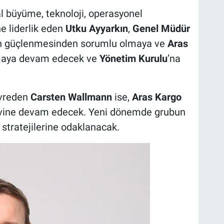
bal büyüme, teknoloji, operasyonel
 liderlik eden
Utku Ayyarkın
,
Genel Müdür
un güçlenmesinden sorumlu olmaya ve
Aras
lmaya devam edecek ve
Yönetim Kurulu
’na
evreden
Carsten Wallmann
ise,
Aras Kargo
vine devam edecek. Yeni dönemde grubun
stratejilerine odaklanacak.