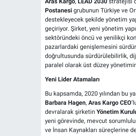
Aras Kargo
,
LEAD 2030
stratejisi
Postanesi
grubunun Türkiye ve Or
destekleyecek şekilde yönetim y
geçiriyor. Şirket, yeni yönetim ya
sektöründeki öncü ve yenilikçi k
pazarlardaki genişlemesini sürdür
doğrultusunda sürdürülebilirlik, d
paralel olarak üst düzey yönetimi
Yeni Lider Atamaları
Bu kapsamda, 2020 yılından bu y
Barbara Hagen
,
Aras Kargo CEO
’
devralarak şirketin
Yönetim Kurul
yeni görevinde, mevcut sorumlulukla
ve İnsan Kaynakları süreçlerine de