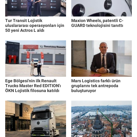
Tur Transit Lojistik
Maxion Wheels, patentli C-
uluslararası operasyonları için
GUARD teknolojisini tanıttı
50 yeni Actros L aldı
Ege Bölgesi'nin ilk Renault
Mars Logistics farklı ürün
Trucks Master Red EDITION'ı
gruplarını tek antrepoda
ÖKN Lojistik filosuna katıldı
buluşturuyor