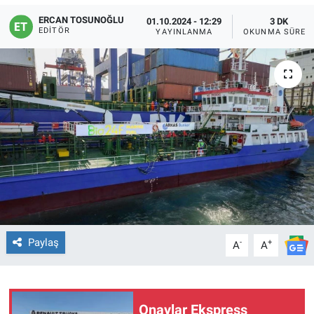
ERCAN TOSUNOĞLU
01.10.2024 - 12:29
3 DK
EDITÖR
YAYINLANMA
OKUNMA SÜRES
Paylaş
-
+
A
A
Onaylar Ekspress