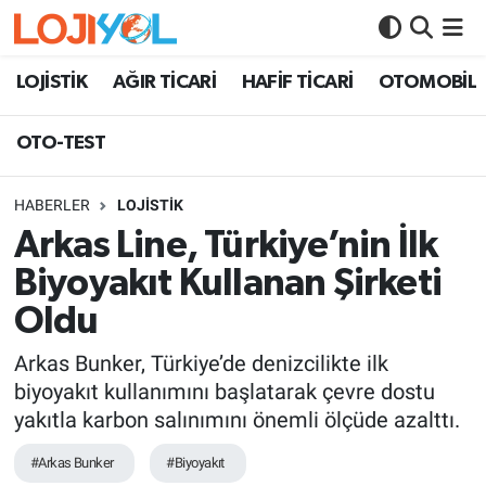
OTO-TEST
LOJİSTİK
AĞIR TİCARİ
HAFİF TİCARİ
OTOMOBİL
OTO-TEST
HABERLER
LOJİSTİK
Arkas Line, Türkiye’nin İlk
Biyoyakıt Kullanan Şirketi
Oldu
Arkas Bunker, Türkiye’de denizcilikte ilk
biyoyakıt kullanımını başlatarak çevre dostu
yakıtla karbon salınımını önemli ölçüde azalttı.
#Arkas Bunker
#Biyoyakıt