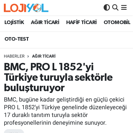
OTO-TEST
LOJİSTİK
AĞIR TİCARİ
HAFİF TİCARİ
OTOMOBİL
OTO-TEST
HABERLER
AĞIR TİCARİ
BMC, PRO L 1852'yi
Türkiye turuyla sektörle
buluşturuyor
BMC, bugüne kadar geliştirdiği en güçlü çekici
PRO L 1852'yi Türkiye genelinde düzenleyeceği
17 duraklı tanıtım turuyla sektör
profesyonellerinin deneyimine sunuyor.