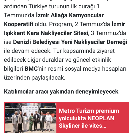
ardından Türkiye turunun ilk durağı 1
Temmuz'da
İzmir Aliağa Kamyoncular
Kooperatifi
oldu. Program, 2 Temmuz'da
İzmir
Işıkkent Kara Nakliyeciler Sitesi
, 3 Temmuz'da
ise
Denizli Belediyesi Yeni Nakliyeciler Derneği
ile devam edecek. Tur kapsamında ziyaret
edilecek diğer duraklar ve güncel etkinlik
bilgileri
BMC
'nin resmi sosyal medya hesapları
üzerinden paylaşılacak.
Katılımcılar aracı yakından deneyimleyecek
Metro Turizm premium
yolculukta NEOPLAN
Skyliner ile vites