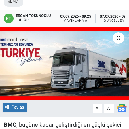
#BMC
ERCAN TOSUNOĞLU
07.07.2026 - 09:25
07.07.2026 - 09:
EDITÖR
YAYINLANMA
GÜNCELLEME
Paylaş
-
+
A
A
BMC
, bugüne kadar geliştirdiği en güçlü çekici