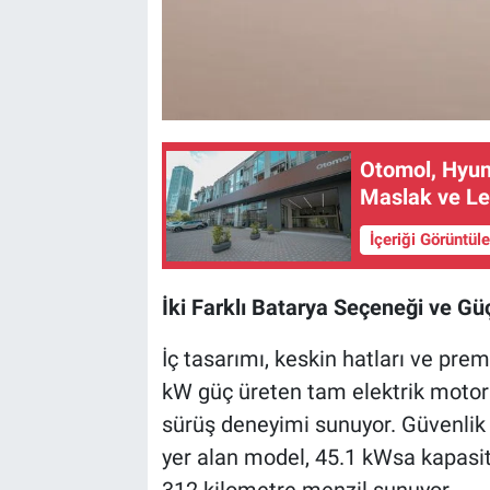
Otomol, Hyun
Maslak ve Lev
İçeriği Görüntül
İki Farklı Batarya Seçeneği ve G
İç tasarımı, keskin hatları ve pr
kW güç üreten tam elektrik moto
sürüş deneyimi sunuyor. Güvenlik ve
yer alan model, 45.1 kWsa kapasit