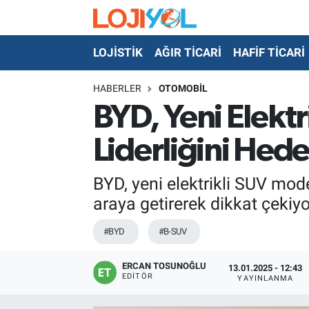
LOJİSTİK
AĞIR TİCARİ
HAFİF TİCARİ
OTO-TEST
HABERLER
OTOMOBİL
BYD, Yeni Elekt
Liderliğini Hede
BYD, yeni elektrikli SUV mode
araya getirerek dikkat çekiyo
#BYD
#B-SUV
ERCAN TOSUNOĞLU
13.01.2025 - 12:43
EDITÖR
YAYINLANMA