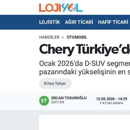
LOJİSTİK
AĞIR TİCARİ
HAFİF TİCARİ
OTO-TEST
HABERLER
OTOMOBİL
Chery Türkiye’d
Ocak 2026’da D-SUV segment
pazarındaki yükselişinin en 
#Chery Türkiye
ERCAN TOSUNOĞLU
12.02.2026 - 14:29
EDITÖR
YAYINLANMA