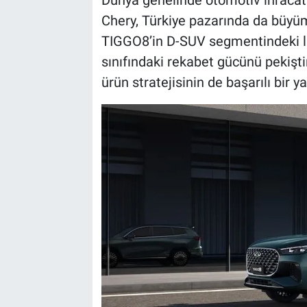
Dünya genelinde otomotiv ihracat
Chery, Türkiye pazarında da büyüme
TIGGO8’in D-SUV segmentindeki li
sınıfındaki rekabet gücünü pekişti
ürün stratejisinin de başarılı bir y