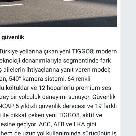
e güvenlik
Türkiye yollarına çıkan yeni TIGGO8; modern
 teknoloji donanımlarıyla segmentinde fark
ş ailelerin ihtiyaçlarına yanıt veren model;
an, 540° kamera sistemi, 64 renkli
lu koltuklar ve 12 hoparlörlü premium ses
üzey bir yolculuk deneyimi sunuyor. Güvenlik
NCAP 5 yıldızlı güvenlik derecesi ve 19 farklı
 ile dikkat çeken yeni TIGGO8, aktif ve
ötesine geçiyor. ACC, AEB ve LKA gibi
i hem de uzun yol kullanımında sürücünün iş