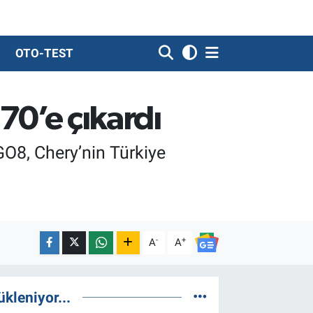
OTO-TEST
70’e çıkardı
O8, Chery’nin Türkiye
-
+
A
A
ükleniyor...