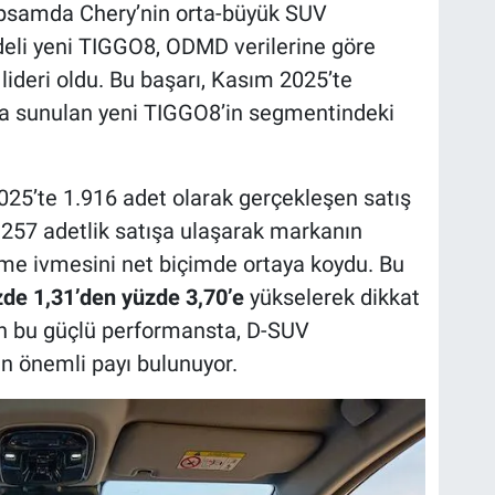
kapsamda Chery’nin orta-büyük SUV
eli yeni TIGGO8, ODMD verilerine göre
deri oldu. Bu başarı, Kasım 2025’te
ışa sunulan yeni TIGGO8’in segmentindeki
2025’te 1.916 adet olarak gerçekleşen satış
257 adetlik satışa ulaşarak markanın
yüme ivmesini net biçimde ortaya koydu. Bu
de 1,31’den yüzde 3,70’e
yükselerek dikkat
ilen bu güçlü performansta, D-SUV
n önemli payı bulunuyor.