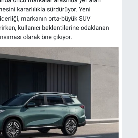
ında öncü markalar arasında yer alan
sini kararlılıkla sürdürüyor. Yeni
derliği, markanın orta-büyük SUV
rirken, kullanıcı beklentilerine odaklanan
ansıması olarak öne çıkıyor.