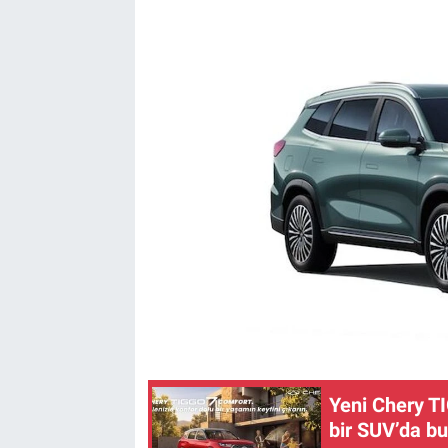
Yeni Chery TI
bir SUV’da bu