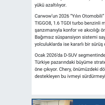
yükü azaltılıyor.
Carwow’un 2026 “Yılın Otomobili” 
TIGGO8, 1.6 TGDI turbo benzinli mo
şanzımanıyla konfor ve akıcılığı ö
Bağımsız süspansiyon sistemi saye
yolculuklarda ise kararlı bir sürüş
Ocak 2026’da D-SUV segmentinde l
Türkiye pazarındaki büyüme stratej
öne çıkıyor. Chery, önümüzdeki 
destekleyen bu ivmeyi sürdürmeyi 