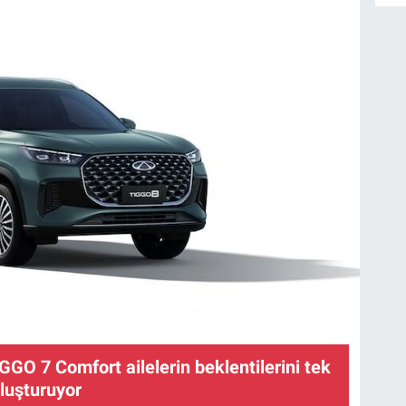
GGO 7 Comfort ailelerin beklentilerini tek
luşturuyor