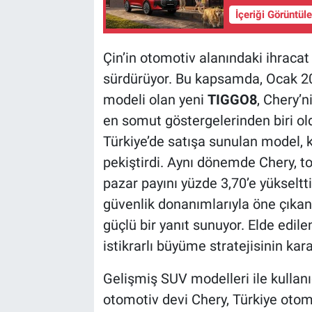
İçeriği Görüntül
Çin’in otomotiv alanındaki ihracat 
sürdürüyor. Bu kapsamda, Ocak 2
modeli olan yeni
TIGGO8
, Chery’n
en somut göstergelerinden biri ol
Türkiye’de satışa sunulan model, 
pekiştirdi. Aynı dönemde Chery, t
pazar payını yüzde 3,70’e yükseltti
güvenlik donanımlarıyla öne çıkan 
güçlü bir yanıt sunuyor. Elde edile
istikrarlı büyüme stratejisinin kar
Gelişmiş SUV modelleri ile kullanı
otomotiv devi Chery, Türkiye otomo