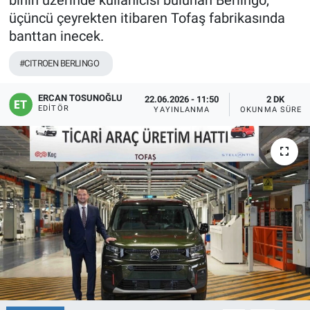
binin üzerinde kullanıcısı bulunan Berlingo,
üçüncü çeyrekten itibaren Tofaş fabrikasında
banttan inecek.
#CITROEN BERLINGO
ERCAN TOSUNOĞLU
22.06.2026 - 11:50
2 DK
EDITÖR
YAYINLANMA
OKUNMA SÜRES