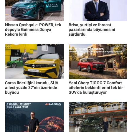
Nissan Qashqai e-POWER, tek
Brisa, yurtiçi ve ihracat
depoyla Guinness Dünya
pazarlarında büyümesini
Rekoru kırdı
sürdürdü
Corsa liderliğini korudu, SUV
Yeni Chery TIGGO 7 Comfort
ailesi yüzde 37’nin üzerinde
ailelerin beklentilerini tek bir
büyüdü
SUV’da buluşturuyor