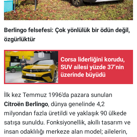
Berlingo felsefesi: Çok yönlülük bir ödün değil,
özgürlüktür
Corsa liderliğini korudu,
SUV ailesi yüzde 37’nin
üzerinde büyüdü
İlk kez Temmuz 1996'da pazara sunulan
Citroën Berlingo
, dünya genelinde 4,2
milyondan fazla üretildi ve yaklaşık 90 ülkede
satışa sunuldu. Fonksiyonellik, akıllı tasarım ve
insan odaklılığı merkeze alan model; ailelerin,