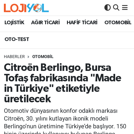
OTO-TEST
LOJİSTİK
AĞIR TİCARİ
HAFİF TİCARİ
OTOMOBİL
OTO-TEST
HABERLER
OTOMOBİL
Citroën Berlingo, Bursa
Tofaş fabrikasında "Made
in Türkiye" etiketiyle
üretilecek
Otomotiv dünyasının konfor odaklı markası
Citroën, 30. yılını kutlayan ikonik modeli
Berlingo’nun üretimine Türkiye’de başlıyor. 150