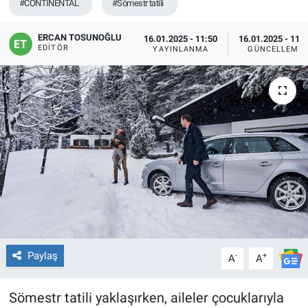
#CONTINENTAL
#Sömestr tatili
ERCAN TOSUNOĞLU
16.01.2025 - 11:50
16.01.2025 - 11:
EDITÖR
YAYINLANMA
GÜNCELLEME
Paylaş
-
+
A
A
Sömestr tatili yaklaşırken, aileler çocuklarıyla