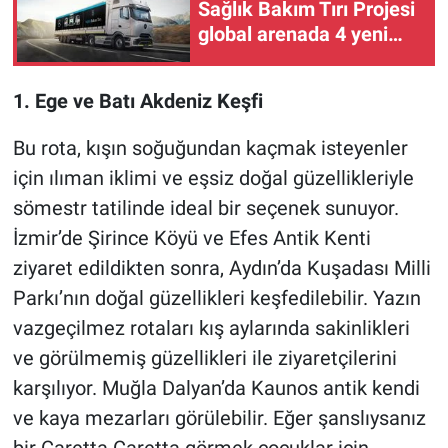
Sağlık Bakım Tırı Projesi
global arenada 4 yeni
ödül aldı
1. Ege ve Batı Akdeniz Keşfi
Bu rota, kışın soğuğundan kaçmak isteyenler
için ılıman iklimi ve eşsiz doğal güzellikleriyle
sömestr tatilinde ideal bir seçenek sunuyor.
İzmir’de Şirince Köyü ve Efes Antik Kenti
ziyaret edildikten sonra, Aydın’da Kuşadası Milli
Parkı’nın doğal güzellikleri keşfedilebilir. Yazın
vazgeçilmez rotaları kış aylarında sakinlikleri
ve görülmemiş güzellikleri ile ziyaretçilerini
karşılıyor. Muğla Dalyan’da Kaunos antik kendi
ve kaya mezarları görülebilir. Eğer şanslıysanız
bir Caretta Caretta görmek çocuklar için