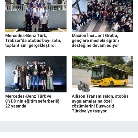
Mercedes-Benz Türk,
Maxion İnci Jant Grubu,
Trabzon'da otobüs bayi satış
gençlere mesleki eğitim
toplantısını gerçekleştirdi
desteğine devam ediyor
Mercedes-Benz Türk ve
Allison Transmission, otobüs
ÇYDD’nin eğitim seferberliği
uygulamalarına özel
22 yaşında
çözümlerini Busworld
Türkiye’ye taşıyor