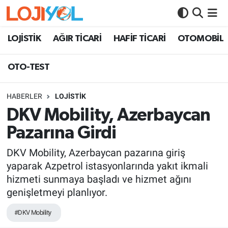
OTO-TEST
LOJİSTİK
AĞIR TİCARİ
HAFİF TİCARİ
OTOMOBİL
OTO-TEST
HABERLER
LOJİSTİK
DKV Mobility, Azerbaycan
Pazarına Girdi
DKV Mobility, Azerbaycan pazarına giriş
yaparak Azpetrol istasyonlarında yakıt ikmali
hizmeti sunmaya başladı ve hizmet ağını
genişletmeyi planlıyor.
#DKV Mobility