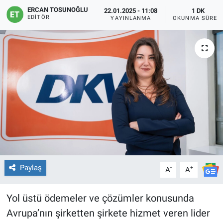
ERCAN TOSUNOĞLU
22.01.2025 - 11:08
1 DK
EDITÖR
YAYINLANMA
OKUNMA SÜRES
Paylaş
-
+
A
A
Yol üstü ödemeler ve çözümler konusunda
Avrupa’nın şirketten şirkete hizmet veren lider