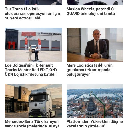
Tur Transit Lojistik
Maxion Wheels, patentli C-
uluslararası operasyonları için
GUARD teknolojisini tanıttı
50 yeni Actros L aldı
Ege Bölgesi'nin ilk Renault
Mars Logistics farklı ürün
Trucks Master Red EDITION'ı
gruplarını tek antrepoda
ÖKN Lojistik filosuna katıldı
buluşturuyor
Mercedes-Benz Türk, kamyon
Platformder: Yüksekten düşme
servis sözleşmelerinde 36 aya
kazalarının yüzde 80'i