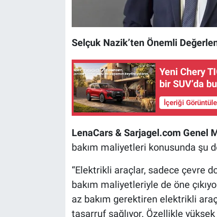
Selçuk Nazik’ten Önemli Değerle
Yeni Chery TI
bir SUV’da bu
İçeriği Görüntül
LenaCars & Sarjagel.com Genel 
bakım maliyetleri konusunda şu d
“Elektrikli araçlar, sadece çevre 
bakım maliyetleriyle de öne çıkıyo
az bakım gerektiren elektrikli araç
tasarruf sağlıyor. Özellikle yüksek