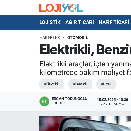
LOJİSTİK
AĞIR TİCARİ
HAFİF TİCARİ
OTO-TEST
HABERLER
OTOMOBİL
Elektrikli, Benz
Elektrikli araçlar, içten yan
kilometrede bakım maliyet fa
#Elektrikli
#Benzinli
#Dizel
ERCAN TOSUNOĞLU
18.02.2025 - 10:30
EDITÖR
YAYINLANMA