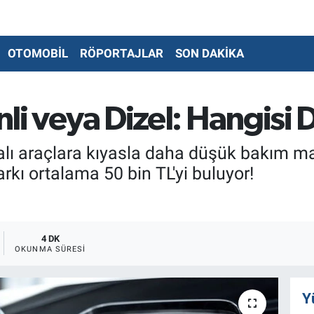
OTOMOBİL
RÖPORTAJLAR
SON DAKİKA
inli veya Dizel: Hangis
malı araçlara kıyasla daha düşük bakım mal
rkı ortalama 50 bin TL'yi buluyor!
4 DK
OKUNMA SÜRESI
Y