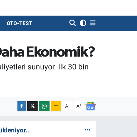
OTO-TEST
i Daha Ekonomik?
iyetleri sunuyor. İlk 30 bin
-
+
A
A
ükleniyor...