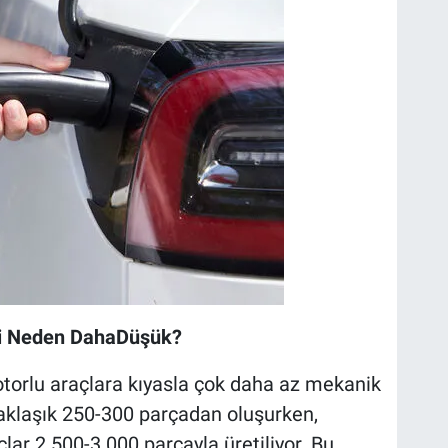
eti Neden DahaDüşük?
motorlu araçlara kıyasla çok daha az mekanik
 yaklaşık 250-300 parçadan oluşurken,
lar 2.500-3.000 parçayla üretiliyor. Bu