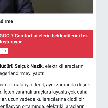
ndirme
GGO 7 Comfort ailelerin beklentilerini tek
luşturuyor
e
Müdürü Selçuk Nazik,
elektrikli araçların
eğerlendirmeyi yaptı:
dostu olmalarıyla değil, aynı zamanda düşük
r. İçten yanmalı araçlara kıyasla çok daha
lar, uzun vadede kullanıcılarına ciddi bir
 enflasyon ortamında, elektrikli araçların