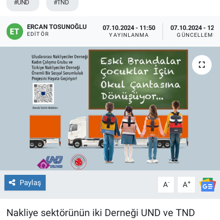
#UND
#TND
ERCAN TOSUNOĞLU
07.10.2024 - 11:50
07.10.2024 - 12:
EDITÖR
YAYINLANMA
GÜNCELLEME
Paylaş
-
+
A
A
Nakliye sektörünün iki Derneği UND ve TND