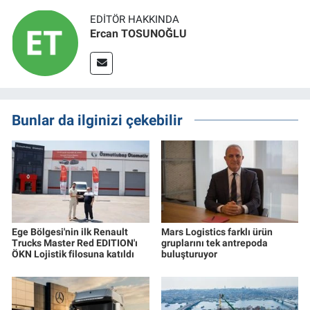
EDITÖR HAKKINDA
Ercan TOSUNOĞLU
Bunlar da ilginizi çekebilir
Ege Bölgesi'nin ilk Renault
Mars Logistics farklı ürün
Trucks Master Red EDITION'ı
gruplarını tek antrepoda
ÖKN Lojistik filosuna katıldı
buluşturuyor