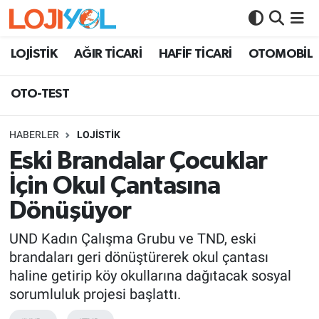
OTO-TEST
LOJİSTİK
AĞIR TİCARİ
HAFİF TİCARİ
OTOMOBİL
OTO-TEST
HABERLER
LOJİSTİK
Eski Brandalar Çocuklar
İçin Okul Çantasına
Dönüşüyor
UND Kadın Çalışma Grubu ve TND, eski
brandaları geri dönüştürerek okul çantası
haline getirip köy okullarına dağıtacak sosyal
sorumluluk projesi başlattı.