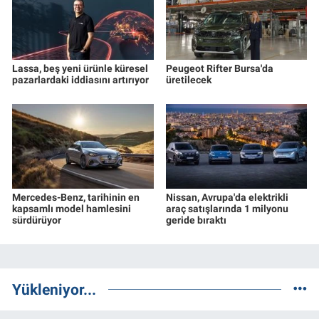
Lassa, beş yeni ürünle küresel
Peugeot Rifter Bursa'da
pazarlardaki iddiasını artırıyor
üretilecek
Mercedes-Benz, tarihinin en
Nissan, Avrupa'da elektrikli
kapsamlı model hamlesini
araç satışlarında 1 milyonu
sürdürüyor
geride bıraktı
Yükleniyor...