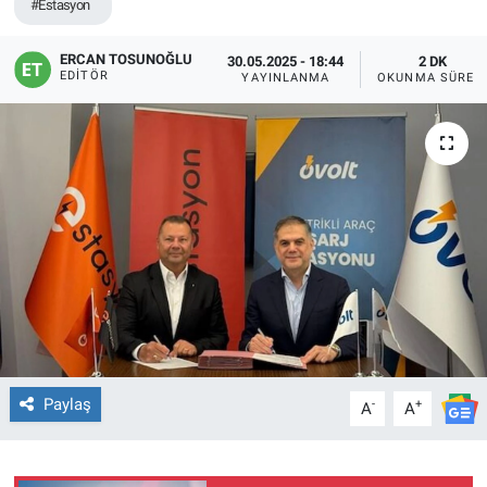
#Estasyon
ERCAN TOSUNOĞLU
30.05.2025 - 18:44
2 DK
EDITÖR
YAYINLANMA
OKUNMA SÜRES
Paylaş
-
+
A
A