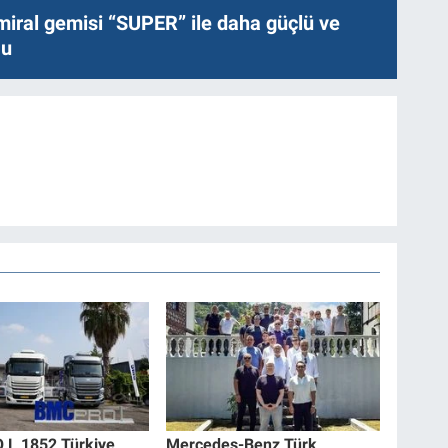
miral gemisi “SUPER” ile daha güçlü ve
lu
 L 1852 Türkiye
Mercedes-Benz Türk,