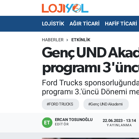
LOJİSTİK
AĞIR TİCARİ
HAFİF TİCARİ
OTO-TEST
HABERLER
ETKİNLİK
Genç UND Akade
programı 3'ünc
Ford Trucks sponsorluğunda
programı 3.'üncü Dönemi mez
#FORD TRUCKS
#Genç UND Akademi
ERCAN TOSUNOĞLU
22.06.2023 - 13:14
EDITÖR
YAYINLANMA