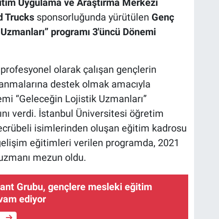
Eğitim Uygulama ve Araştırma Merkezi
d Trucks
sponsorluğunda yürütülen
Genç
 Uzmanları” programı 3'üncü Dönemi
e profesyonel olarak çalışan gençlerin
lanmalarına destek olmak amacıyla
i “Geleceğin Lojistik Uzmanları”
 verdi. İstanbul Üniversitesi öğretim
 tecrübeli isimlerinden oluşan eğitim kadrosu
elişim eğitimleri verilen programda, 2021
k uzmanı mezun oldu.
Jant Grubu, gençlere mesleki eğitim
vam ediyor
e