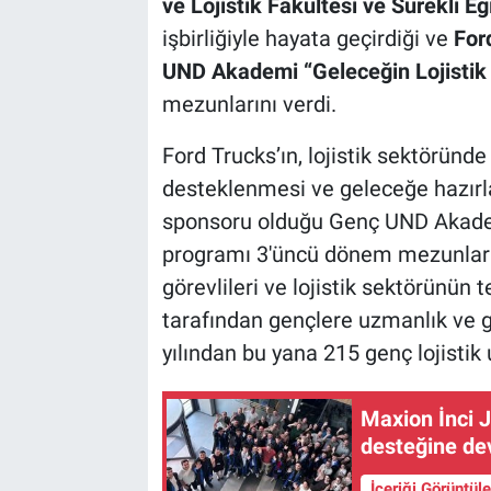
ve Lojistik Fakültesi ve Sürekli 
işbirliğiyle hayata geçirdiği ve
For
UND Akademi “Geleceğin Lojistik
mezunlarını verdi.
Ford Trucks’ın, lojistik sektöründ
desteklenmesi ve geleceğe hazır
sponsoru olduğu Genç UND Akadem
programı 3'üncü dönem mezunlarını
görevlileri ve lojistik sektörünün
tarafından gençlere uzmanlık ve g
yılından bu yana 215 genç lojisti
Maxion İnci 
desteğine de
İçeriği Görüntül