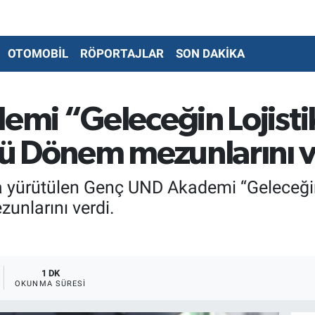
OTOMOBİL
RÖPORTAJLAR
SON DAKİKA
mi “Geleceğin Lojisti
ü Dönem mezunlarını v
 yürütülen Genç UND Akademi “Geleceğin
unlarını verdi.
1 DK
OKUNMA SÜRESI