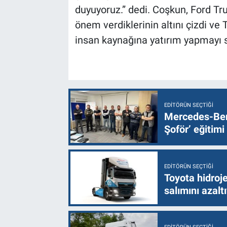
duyuyoruz.” dedi. Coşkun, Ford Tr
önem verdiklerinin altını çizdi ve
insan kaynağına yatırım yapmayı s
EDITÖRÜN SEÇTIĞI
Mercedes-Ben
Şoför’ eğitimi
EDITÖRÜN SEÇTIĞI
Toyota hidroje
salımını azalt