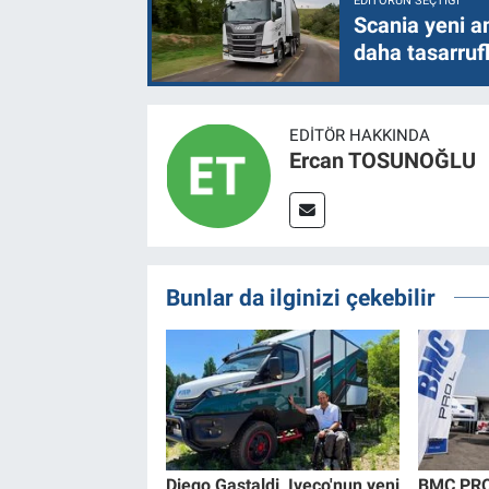
EDITÖRÜN SEÇTIĞI
Scania yeni a
daha tasarruf
EDITÖR HAKKINDA
Ercan TOSUNOĞLU
Bunlar da ilginizi çekebilir
Diego Gastaldi, Iveco'nun yeni
BMC PRO