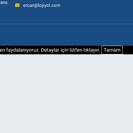
yana
ercan@lojiyol.com
n faydalanıyoruz. Detaylar için lütfen tıklayın.
Tamam