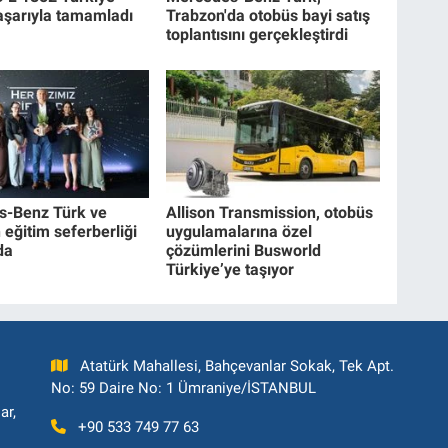
aşarıyla tamamladı
Trabzon'da otobüs bayi satış
toplantısını gerçekleştirdi
s-Benz Türk ve
Allison Transmission, otobüs
eğitim seferberliği
uygulamalarına özel
da
çözümlerini Busworld
Türkiye’ye taşıyor
Atatürk Mahallesi, Bahçevanlar Sokak, Tek Apt.
No: 59 Daire No: 1 Ümraniye/İSTANBUL
ar,
+90 533 749 77 63