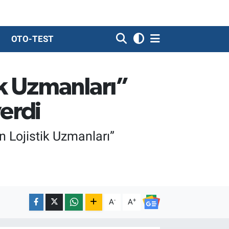
OTO-TEST
k Uzmanları”
erdi
 Lojistik Uzmanları”
-
+
A
A