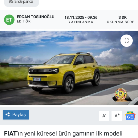
#Grande panda
ERCAN TOSUNOĞLU
18.11.2025 - 09:36
3 DK
EDITÖR
YAYINLANMA
OKUNMA SÜRES
Paylaş
-
+
A
A
FIAT
’ın yeni küresel ürün gamının ilk modeli