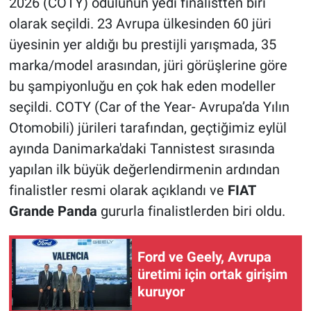
2026 (COTY) ödülünün yedi finalistten biri
olarak seçildi. 23 Avrupa ülkesinden 60 jüri
üyesinin yer aldığı bu prestijli yarışmada, 35
marka/model arasından, jüri görüşlerine göre
bu şampiyonluğu en çok hak eden modeller
seçildi. COTY (Car of the Year- Avrupa’da Yılın
Otomobili) jürileri tarafından, geçtiğimiz eylül
ayında Danimarka'daki Tannistest sırasında
yapılan ilk büyük değerlendirmenin ardından
finalistler resmi olarak açıklandı ve
FIAT
Grande Panda
gururla finalistlerden biri oldu.
Ford ve Geely, Avrupa
üretimi için ortak girişim
kuruyor