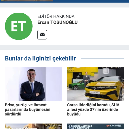
EDITÖR HAKKINDA
Ercan TOSUNOĞLU
Bunlar da ilginizi çekebilir
Brisa, yurtiçi ve ihracat
Corsa liderliğini korudu, SUV
pazarlarında büyümesini
ailesi yüzde 37’nin üzerinde
sürdürdü
büyüdü