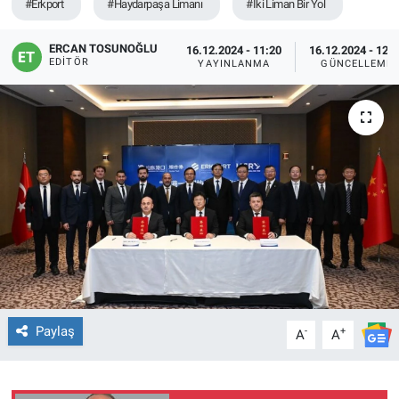
#Erkport
#Haydarpaşa Limanı
#İki Liman Bir Yol
ERCAN TOSUNOĞLU
16.12.2024 - 11:20
16.12.2024 - 12:
EDITÖR
YAYINLANMA
GÜNCELLEME
Paylaş
-
+
A
A