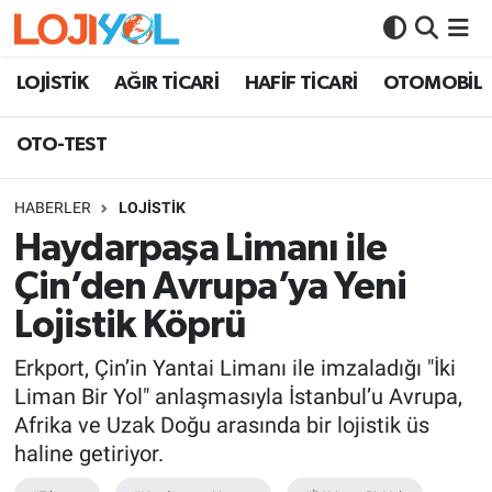
OTO-TEST
LOJİSTİK
AĞIR TİCARİ
HAFİF TİCARİ
OTOMOBİL
OTO-TEST
HABERLER
LOJİSTİK
Haydarpaşa Limanı ile
Çin’den Avrupa’ya Yeni
Lojistik Köprü
Erkport, Çin’in Yantai Limanı ile imzaladığı "İki
Liman Bir Yol" anlaşmasıyla İstanbul’u Avrupa,
Afrika ve Uzak Doğu arasında bir lojistik üs
haline getiriyor.