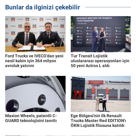
Bunlar da ilginizi çekebilir
Ford Trucks ve IVECO’dan yeni
Tur Transit Lojistik
nesil kabin için 364 milyon
uluslararası operasyonları için
avroluk yatırım
50 yeni Actros L aldı
Maxion Wheels, patentli C-
Ege Bölgesi'nin ilk Renault
GUARD teknolojisini tanıttı
Trucks Master Red EDITION'ı
ÖKN Lojistik filosuna katıldı