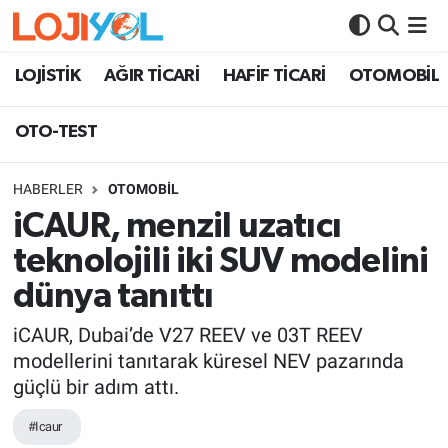
OTO-TEST
LOJİSTİK
AĞIR TİCARİ
HAFİF TİCARİ
OTOMOBİL
OTO-TEST
HABERLER
OTOMOBİL
iCAUR, menzil uzatıcı
teknolojili iki SUV modelini
dünya tanıttı
iCAUR, Dubai’de V27 REEV ve 03T REEV
modellerini tanıtarak küresel NEV pazarında
güçlü bir adım attı.
#Icaur