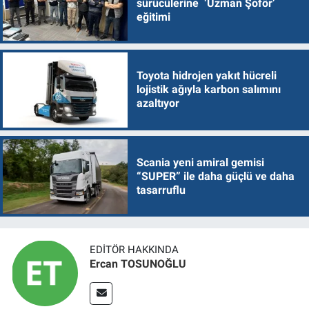
sürücülerine ‘Uzman Şoför’
eğitimi
Toyota hidrojen yakıt hücreli
lojistik ağıyla karbon salımını
azaltıyor
Scania yeni amiral gemisi
“SUPER” ile daha güçlü ve daha
tasarruflu
EDITÖR HAKKINDA
Ercan TOSUNOĞLU