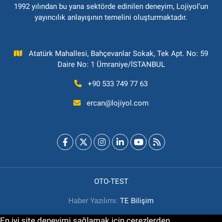
1992 yılından bu yana sektörde edinilen deneyim, Lojiyol’un
yayıncılık anlayışının temelini oluşturmaktadır.
Atatürk Mahallesi, Bahçevanlar Sokak, Tek Apt. No: 59
Daire No: 1 Ümraniye/İSTANBUL
+90 533 749 77 63
ercan@lojiyol.com
OTO-TEST
Haber Yazılımı:
TE Bilişim
En iyi site deneyimi sağlamak için çerezlerden