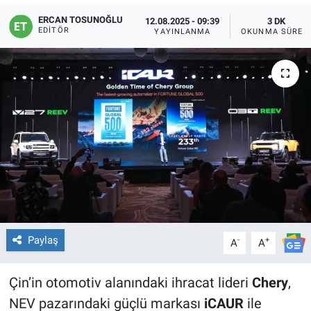
ERCAN TOSUNOĞLU
12.08.2025 - 09:39
3 DK
EDITÖR
YAYINLANMA
OKUNMA SÜRES
Paylaş
-
+
A
A
Çin’in otomotiv alanındaki ihracat lideri
Chery
,
NEV pazarındaki güçlü markası
iCAUR
ile