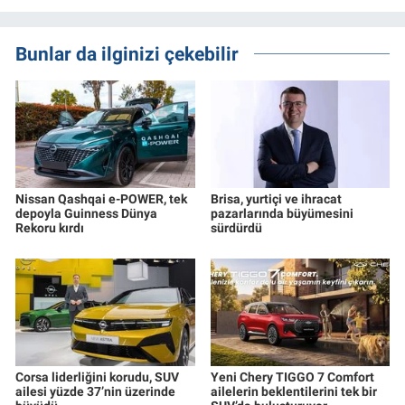
Bunlar da ilginizi çekebilir
Nissan Qashqai e-POWER, tek
Brisa, yurtiçi ve ihracat
depoyla Guinness Dünya
pazarlarında büyümesini
Rekoru kırdı
sürdürdü
Corsa liderliğini korudu, SUV
Yeni Chery TIGGO 7 Comfort
ailesi yüzde 37’nin üzerinde
ailelerin beklentilerini tek bir