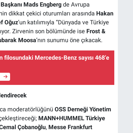
u Başkanı Mads Engberg
de Avrupa
in dikkat çekici oturumları arasında
Hakan
ef Oğuz
’un katılımıyla “Dünyada ve Türkiye
ıyor. Zirvenin son bölümünde ise
Frost &
Mubarak Moosa
’nın sunumu öne çıkacak.
in filosundaki Mercedes-Benz sayısı 468’e
e
lendirecek
yrıca moderatörlüğünü
OSS Derneği Yönetim
çekleştireceği;
MANN+HUMMEL Türkiye
ü Cemal Çobanoğlu
,
Messe Frankfurt