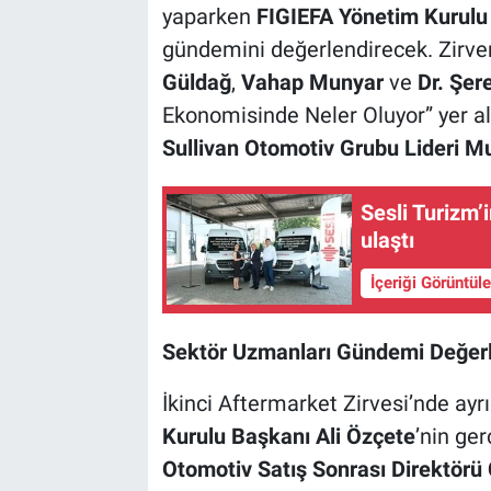
yaparken
FIGIEFA Yönetim Kurul
gündemini değerlendirecek. Zirven
Güldağ
,
Vahap Munyar
ve
Dr. Şer
Ekonomisinde Neler Oluyor” yer al
Sullivan Otomotiv Grubu Lideri 
Sesli Turizm’
ulaştı
İçeriği Görüntül
Sektör Uzmanları Gündemi Değer
İkinci Aftermarket Zirvesi’nde a
Kurulu Başkanı Ali Özçete
’nin ger
Otomotiv Satış Sonrası Direktör