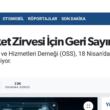
OTOMOBİL
RÖPORTAJLAR
SON DAKİKA
et Zirvesi İçin Geri Say
ve Hizmetleri Derneği (OSS), 18 Nisan'da 
iyor.
3 DK
OKUNMA SÜRESI
Y