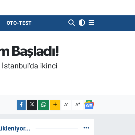
OTO-TEST
ım Başladı!
İstanbul'da ikinci
-
+
A
A
ükleniyor...