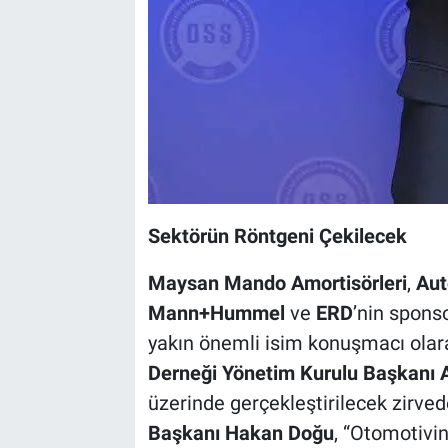
Sektörün Röntgeni Çekilecek
Maysan Mando Amortisörleri
,
Aut
Mann+Hummel
ve
ERD
’nin spons
yakın önemli isim konuşmacı olarak
Derneği Yönetim Kurulu Başkanı A
üzerinde gerçekleştirilecek zirve
Başkanı Hakan Doğu
, “Otomotivin