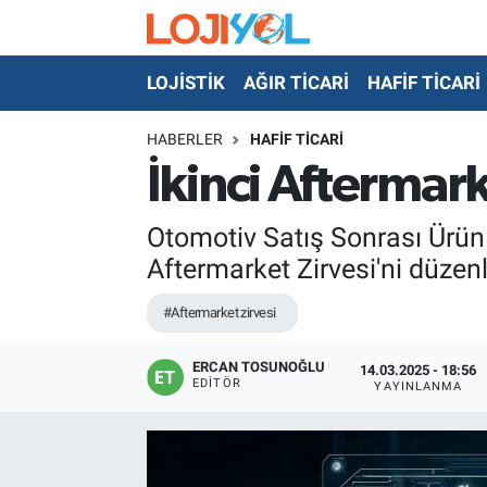
LOJİSTİK
AĞIR TİCARİ
HAFİF TİCARİ
OTO-TEST
HABERLER
HAFİF TİCARİ
İkinci Aftermark
Otomotiv Satış Sonrası Ürün 
Aftermarket Zirvesi'ni düzenl
#Aftermarket zirvesi
ERCAN TOSUNOĞLU
14.03.2025 - 18:56
EDITÖR
YAYINLANMA