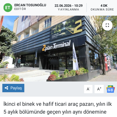
ERCAN TOSUNOĞLU
22.06.2026 - 10:29
4 DK
EDITÖR
YAYINLANMA
OKUNMA SÜRES
Paylaş
-
+
A
A
İkinci el binek ve hafif ticari araç pazarı, yılın ilk
5 aylık bölümünde geçen yılın aynı dönemine