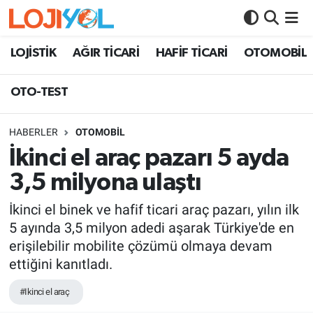
OTO-TEST
LOJİSTİK
AĞIR TİCARİ
HAFİF TİCARİ
OTOMOBİL
OTO-TEST
HABERLER
OTOMOBİL
İkinci el araç pazarı 5 ayda
3,5 milyona ulaştı
İkinci el binek ve hafif ticari araç pazarı, yılın ilk
5 ayında 3,5 milyon adedi aşarak Türkiye'de en
erişilebilir mobilite çözümü olmaya devam
ettiğini kanıtladı.
#Ikinci el araç