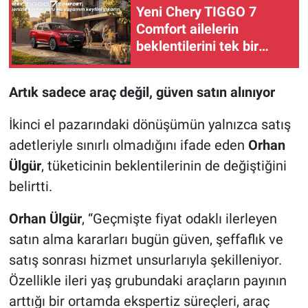
Yeni Chery TIGGO 7
Comfort ailelerin
beklentilerini tek bir
SUV’da buluşturuyor
Artık sadece araç değil, güven satın alınıyor
İkinci el pazarındaki dönüşümün yalnızca satış
adetleriyle sınırlı olmadığını ifade eden
Orhan
Ülgür
, tüketicinin beklentilerinin de değiştiğini
belirtti.
Orhan Ülgür
, “Geçmişte fiyat odaklı ilerleyen
satın alma kararları bugün güven, şeffaflık ve
satış sonrası hizmet unsurlarıyla şekilleniyor.
Özellikle ileri yaş grubundaki araçların payının
arttığı bir ortamda ekspertiz süreçleri, araç