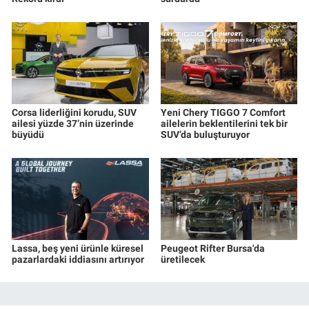
Corsa liderliğini korudu, SUV
Yeni Chery TIGGO 7 Comfort
ailesi yüzde 37’nin üzerinde
ailelerin beklentilerini tek bir
büyüdü
SUV’da buluşturuyor
Lassa, beş yeni ürünle küresel
Peugeot Rifter Bursa'da
pazarlardaki iddiasını artırıyor
üretilecek