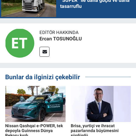
“SUPER” ile daha güçlü ve daha
tasarruflu
EDITÖR HAKKINDA
Ercan TOSUNOĞLU
Bunlar da ilginizi çekebilir
Nissan Qashqai e-POWER, tek
Brisa, yurtiçi ve ihracat
depoyla Guinness Dünya
pazarlarında büyümesini
Rekoru kırdı
sürdürdü