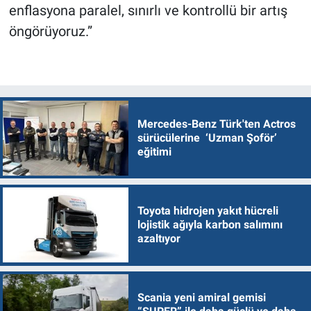
enflasyona paralel, sınırlı ve kontrollü bir artış
öngörüyoruz.”
Mercedes-Benz Türk'ten Actros
sürücülerine ‘Uzman Şoför’
eğitimi
Toyota hidrojen yakıt hücreli
lojistik ağıyla karbon salımını
azaltıyor
Scania yeni amiral gemisi