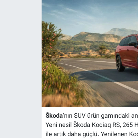
Škoda
’nın SUV ürün gamındaki a
Yeni nesil Škoda Kodiaq RS, 265 H
ile artık daha güçlü
.
Yenilenen Kod