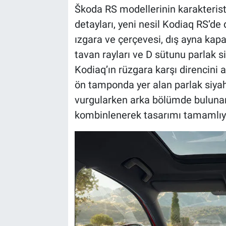
Škoda RS modellerinin karakteristik
detayları, yeni nesil Kodiaq RS’de
ızgara ve çerçevesi, dış ayna kapak
tavan rayları ve D sütunu parlak s
Kodiaq’ın rüzgara karşı direncini 
ön tamponda yer alan parlak siyah
vurgularken arka bölümde bulunan
kombinlenerek tasarımı tamamlıy