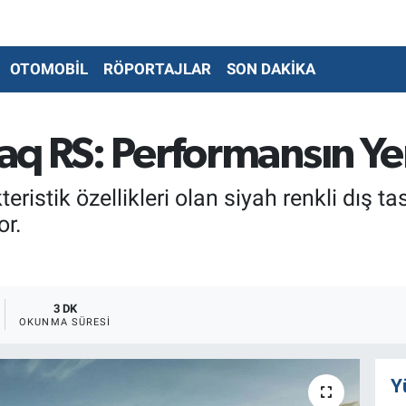
OTOMOBİL
RÖPORTAJLAR
SON DAKİKA
iaq RS: Performansın Ye
istik özellikleri olan siyah renkli dış tas
or.
3 DK
OKUNMA SÜRESI
Y