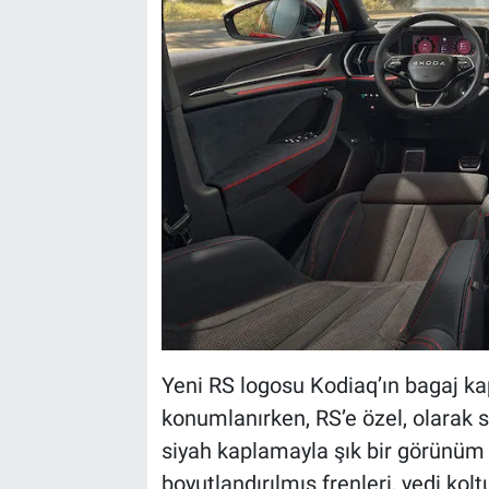
Yeni RS logosu Kodiaq’ın bagaj k
konumlanırken, RS’e özel, olarak s
siyah kaplamayla şık bir görünüm 
boyutlandırılmış frenleri, yedi kol