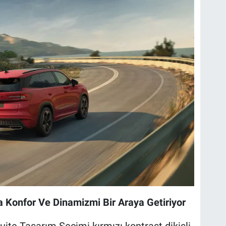
 Konfor Ve Dinamizmi Bir Araya Getiriyor
ite Tasarım Seçimi kırmızı kontrast dikişli,