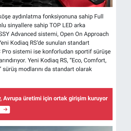
köşe aydınlatma fonksiyonuna sahip Full
nlu sinyallere sahip TOP LED arka
ESSY Advanced sistemi, Open On Approach
Yeni Kodiaq RS‘de sunulan standart
 Pro sistemi ise konforludan sportif sürüşe
arındırıyor. Yeni Kodiaq RS, “Eco, Comfort,
” sürüş modlarını da standart olarak
, Avrupa üretimi için ortak girişim kuruyor
e