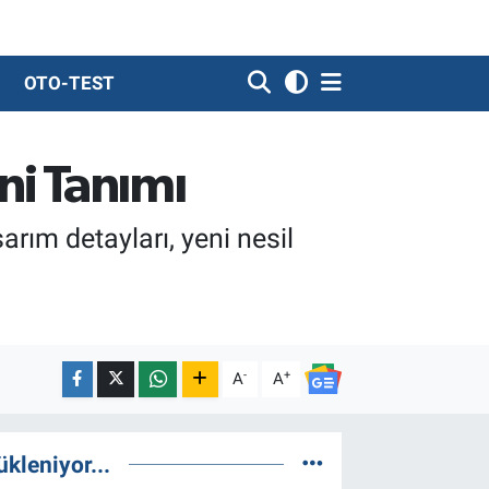
OTO-TEST
ni Tanımı
arım detayları, yeni nesil
-
+
A
A
ükleniyor...