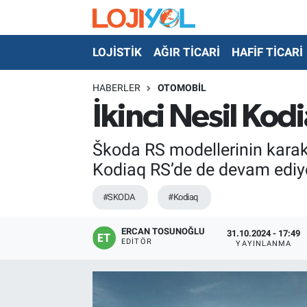
LOJİSTİK
AĞIR TİCARİ
HAFİF TİCARİ
OTO-TEST
HABERLER
OTOMOBİL
İkinci Nesil Kod
Škoda RS modellerinin karakter
Kodiaq RS’de de devam ediy
#SKODA
#Kodiaq
ERCAN TOSUNOĞLU
31.10.2024 - 17:49
EDITÖR
YAYINLANMA