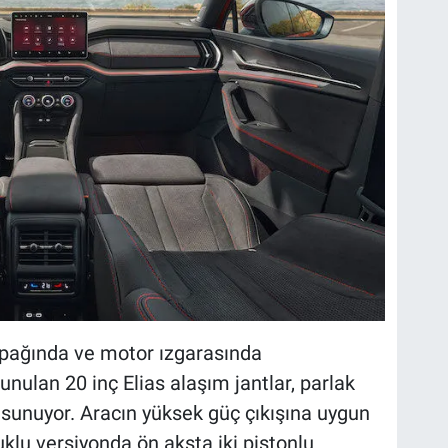
apağında ve motor ızgarasında
unulan 20 inç Elias alaşım jantlar, parlak
sunuyor. Aracın yüksek güç çıkışına uygun
tuklu versiyonda ön aksta iki pistonlu