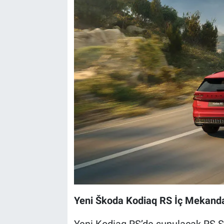
Yeni Škoda Kodiaq RS İç Mekanda
Yeni Kodiaq RS’de sunulacak RS Su