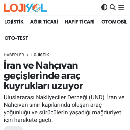
OTO-TEST
LOJİSTİK
AĞIR TİCARİ
HAFİF TİCARİ
OTOMOBİL
OTO-TEST
HABERLER
LOJİSTİK
İran ve Nahçıvan
geçişlerinde araç
kuyrukları uzuyor
Uluslararası Nakliyeciler Derneği (UND), İran ve
Nahçıvan sınır kapılarında oluşan araç
yoğunluğu ve sürücülerin yaşadığı mağduriyet
için harekete geçti.