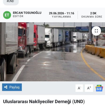
#UND
ERCAN TOSUNOĞLU
29.06.2026 - 11:16
2 DK
EDITÖR
YAYINLANMA
OKUNMA SÜRES
Paylaş
-
+
A
A
Uluslararası Nakliyeciler Derneği
(
UND
)