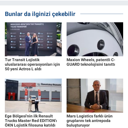
Bunlar da ilginizi çekebilir
Tur Transit Lojistik
Maxion Wheels, patentli C-
uluslararası operasyonları için
GUARD teknolojisini tanıttı
50 yeni Actros L aldı
Ege Bölgesi'nin ilk Renault
Mars Logistics farklı ürün
Trucks Master Red EDITION'ı
gruplarını tek antrepoda
ÖKN Lojistik filosuna katıldı
buluşturuyor