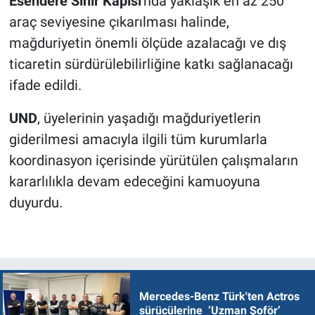
Esendere Sınır Kapısı
'nda yaklaşık en az 250
araç seviyesine çıkarılması halinde,
mağduriyetin önemli ölçüde azalacağı ve dış
ticaretin sürdürülebilirliğine katkı sağlanacağı
ifade edildi.
UND
, üyelerinin yaşadığı mağduriyetlerin
giderilmesi amacıyla ilgili tüm kurumlarla
koordinasyon içerisinde yürütülen çalışmaların
kararlılıkla devam edeceğini kamuoyuna
duyurdu.
Mercedes-Benz Türk'ten Actros
sürücülerine ‘Uzman Şoför’