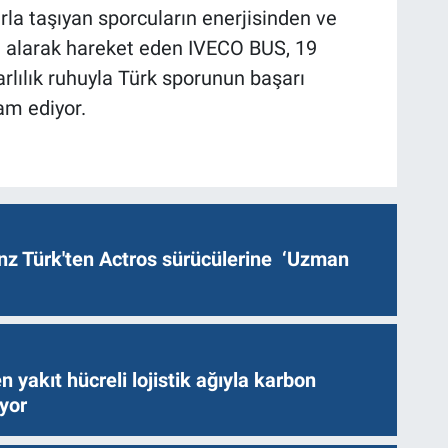
rla taşıyan sporcuların enerjisinden ve
m alarak hareket eden IVECO BUS, 19
arlılık ruhuyla Türk sporunun başarı
m ediyor.
z Türk'ten Actros sürücülerine ‘Uzman
n yakıt hücreli lojistik ağıyla karbon
ıyor