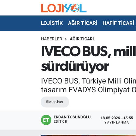
LOJİSTİK
AĞIR TİCARİ
HAFİF TİCARİ
OTO-TEST
HABERLER
AĞIR TİCARİ
IVECO BUS, mill
sürdürüyor
IVECO BUS, Türkiye Milli Oli
tasarım EVADYS Olimpiyat Ot
#Iveco bus
ERCAN TOSUNOĞLU
18.05.2026 - 15:55
EDITÖR
YAYINLANMA