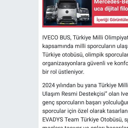
Mercedes-Ben
uca dijital fi
İçeriği Görüntül
IVECO BUS, Türkiye Milli Olimpiyat
kapsamında milli sporcuların ul
Türkiye otobüsü, olimpik sporcul
organizasyonlara güvenli ve konfo
bir rol üstleniyor.
2024 yılından bu yana Türkiye Mil
Ulaşım Resmi Destekçisi’’ olan Iv
genç sporcuların başarı yolculuğu
sporcular için özel olarak tasarla
EVADYS Team Türkiye Otobüsü, s