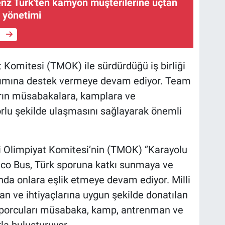
z Türk'ten kamyon müşterilerine uçtan
lo yönetimi
e
 Komitesi (TMOK) ile sürdürdüğü iş birliği
aşımına destek vermeye devam ediyor. Team
arın müsabakalara, kamplara ve
rlu şekilde ulaşmasını sağlayarak önemli
li Olimpiyat Komitesi’nin (TMOK) ‘’Karayolu
eco Bus, Türk sporuna katkı sunmaya ve
nda onlara eşlik etmeye devam ediyor. Milli
nan ve ihtiyaçlarına uygun şekilde donatılan
porcuları müsabaka, kamp, antrenman ve