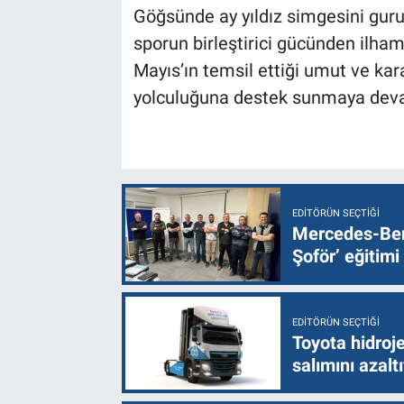
Göğsünde ay yıldız simgesini guru
sporun birleştirici gücünden ilha
Mayıs’ın temsil ettiği umut ve kar
yolculuğuna destek sunmaya deva
EDITÖRÜN SEÇTIĞI
Mercedes-Ben
Şoför’ eğitimi
EDITÖRÜN SEÇTIĞI
Toyota hidroje
salımını azalt