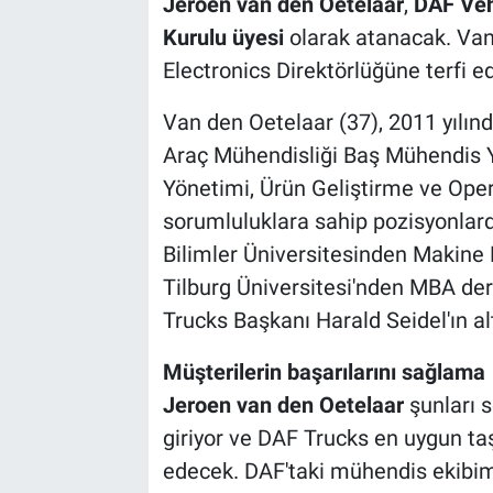
Jeroen van den Oetelaar
,
DAF Veh
Kurulu üyesi
olarak atanacak. Van
Electronics Direktörlüğüne terfi ed
Van den Oetelaar (37), 2011 yılınd
Araç Mühendisliği Baş Mühendis 
Yönetimi, Ürün Geliştirme ve Ope
sorumluluklara sahip pozisyonlard
Bilimler Üniversitesinden Makine 
Tilburg Üniversitesi'nden MBA der
Trucks Başkanı Harald Seidel'ın alt
Müşterilerin başarılarını sağlama
Jeroen van den Oetelaar
şunları s
giriyor ve DAF Trucks en uygun t
edecek. DAF'taki mühendis ekibim