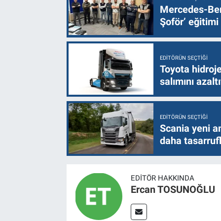
Mercedes-Ben
Şoför’ eğitimi
EDITÖRÜN SEÇTIĞI
Toyota hidroje
salımını azalt
EDITÖRÜN SEÇTIĞI
Scania yeni a
daha tasarruf
EDITÖR HAKKINDA
Ercan TOSUNOĞLU