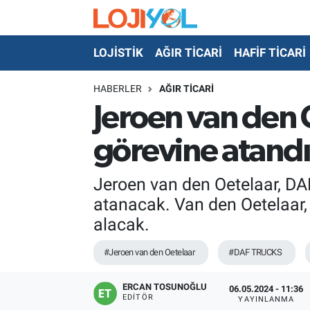
LOJİSTİK
AĞIR TİCARİ
HAFİF TİCARİ
OTO-TEST
HABERLER
AĞIR TİCARİ
Jeroen van den 
görevine atandı
Jeroen van den Oetelaar, DA
atanacak. Van den Oetelaar, 
alacak.
#Jeroen van den Oetelaar
#DAF TRUCKS
ERCAN TOSUNOĞLU
06.05.2024 - 11:36
EDITÖR
YAYINLANMA