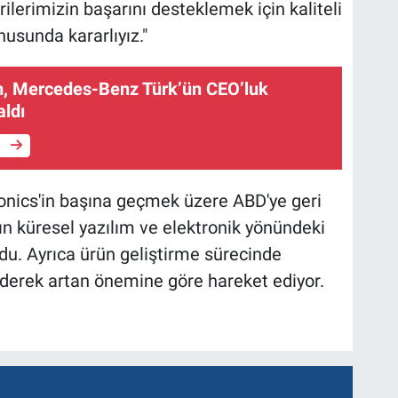
rilerimizin başarını desteklemek için kaliteli
usunda kararlıyız."
, Mercedes-Benz Türk’ün CEO’luk
aldı
e
onics'in başına geçmek üzere ABD'ye geri
n küresel yazılım ve elektronik yönündeki
du. Ayrıca ürün geliştirme sürecinde
giderek artan önemine göre hareket ediyor.