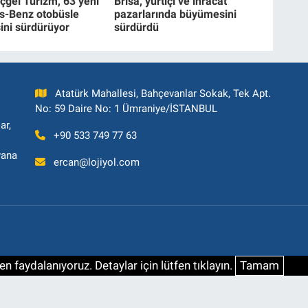
çgel Turizm, 63 yeni
Brisa, yurtiçi ve ihracat
s-Benz otobüsle
pazarlarında büyümesini
ni sürdürüyor
sürdürdü
Atatürk Mahallesi, Bahçevanlar Sokak, Tek Apt.
No: 59 Daire No: 1 Ümraniye/İSTANBUL
ar,
+90 533 749 77 63
yana
ercan@lojiyol.com
n faydalanıyoruz. Detaylar için lütfen tıklayın.
Tamam