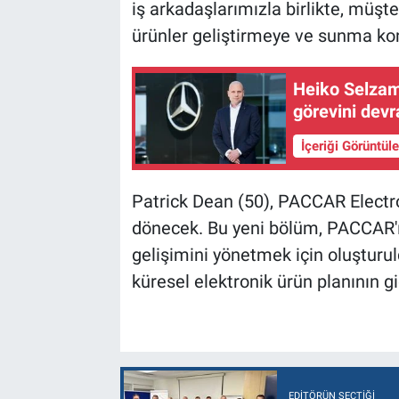
iş arkadaşlarımızla birlikte, müşte
ürünler geliştirmeye ve sunma kon
Heiko Selzam
görevini devr
İçeriği Görüntül
Patrick Dean (50), PACCAR Electr
dönecek. Bu yeni bölüm, PACCAR'ı
gelişimini yönetmek için oluşturul
küresel elektronik ürün planının 
EDITÖRÜN SEÇTIĞI