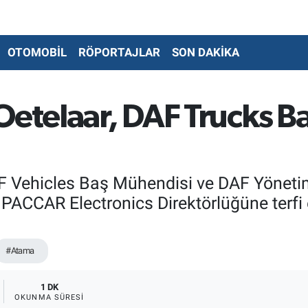
OTOMOBİL
RÖPORTAJLAR
SON DAKİKA
Oetelaar, DAF Trucks B
F Vehicles Baş Mühendisi ve DAF Yönetim
PACCAR Electronics Direktörlüğüne terfi e
#Atama
1 DK
OKUNMA SÜRESI