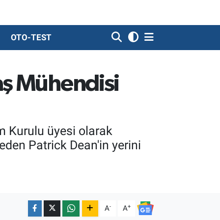
OTO-TEST
aş Mühendisi
 Kurulu üyesi olarak
den Patrick Dean'in yerini
-
+
A
A