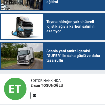
eğitimi
Toyota hidrojen yakıt hücreli
lojistik ağıyla karbon salımını
azaltıyor
Scania yeni amiral gemisi
“SUPER” ile daha güçlü ve daha
tasarruflu
EDITÖR HAKKINDA
Ercan TOSUNOĞLU