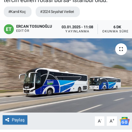
tercih edilen rotası Bursa- İstanbul oldu.
#Kamil Koç
#2024 Seyahat Verileri
ERCAN TOSUNOĞLU
03.01.2025 - 11:08
6 DK
EDITÖR
YAYINLANMA
OKUNMA SÜRES
Paylaş
-
+
A
A