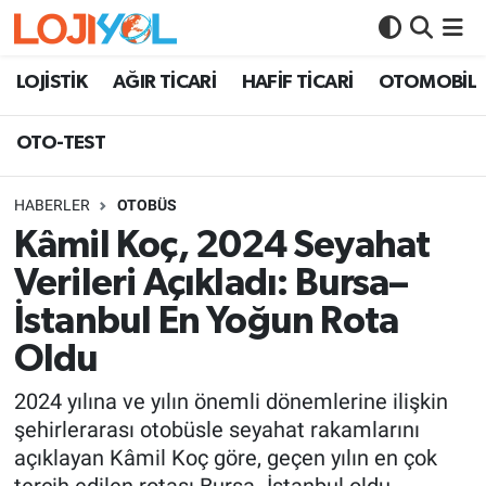
OTO-TEST
LOJİSTİK
AĞIR TİCARİ
HAFİF TİCARİ
OTOMOBİL
OTO-TEST
HABERLER
OTOBÜS
Kâmil Koç, 2024 Seyahat
Verileri Açıkladı: Bursa–
İstanbul En Yoğun Rota
Oldu
2024 yılına ve yılın önemli dönemlerine ilişkin
şehirlerarası otobüsle seyahat rakamlarını
açıklayan Kâmil Koç göre, geçen yılın en çok