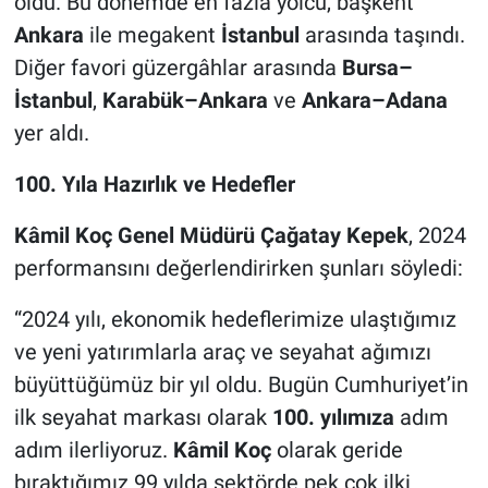
oldu. Bu dönemde en fazla yolcu, başkent
Ankara
ile megakent
İstanbul
arasında taşındı.
Diğer favori güzergâhlar arasında
Bursa–
İstanbul
,
Karabük–Ankara
ve
Ankara–Adana
yer aldı.
100. Yıla Hazırlık ve Hedefler
Kâmil Koç Genel Müdürü Çağatay Kepek
, 2024
performansını değerlendirirken şunları söyledi:
“2024 yılı, ekonomik hedeflerimize ulaştığımız
ve yeni yatırımlarla araç ve seyahat ağımızı
büyüttüğümüz bir yıl oldu. Bugün Cumhuriyet’in
ilk seyahat markası olarak
100. yılımıza
adım
adım ilerliyoruz.
Kâmil Koç
olarak geride
bıraktığımız 99 yılda sektörde pek çok ilki