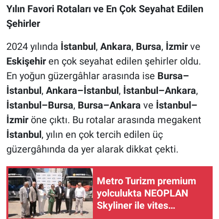
Yılın Favori Rotaları ve En Çok Seyahat Edilen
Şehirler
2024 yılında
İstanbul
,
Ankara
,
Bursa
,
İzmir
ve
Eskişehir
en çok seyahat edilen şehirler oldu.
En yoğun güzergâhlar arasında ise
Bursa–
İstanbul
,
Ankara–İstanbul
,
İstanbul–Ankara
,
İstanbul–Bursa
,
Bursa–Ankara
ve
İstanbul–
İzmir
öne çıktı. Bu rotalar arasında megakent
İstanbul
, yılın en çok tercih edilen üç
güzergâhında da yer alarak dikkat çekti.
Metro Turizm premium
yolculukta NEOPLAN
Skyliner ile vites
yükseltti