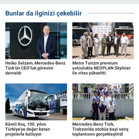
Bunlar da ilginizi çekebilir
Heiko Selzam, Mercedes-Benz
Metro Turizm premium
Türk’ün CEO’luk görevini
yolculukta NEOPLAN Skyliner
devraldı
ile vites yükseltti
Kâmil Koç, 100. yılını
Mercedes-Benz Türk,
Türkiye'ye değer katan
Trabzon'da otobüs bayi satış
projelerle kutluyor
toplantısını gerçekleştirdi