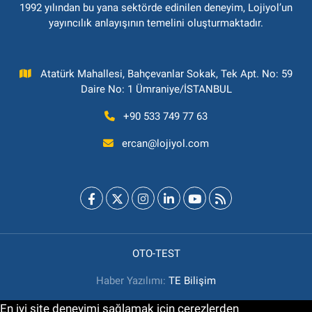
1992 yılından bu yana sektörde edinilen deneyim, Lojiyol’un
yayıncılık anlayışının temelini oluşturmaktadır.
Atatürk Mahallesi, Bahçevanlar Sokak, Tek Apt. No: 59
Daire No: 1 Ümraniye/İSTANBUL
+90 533 749 77 63
ercan@lojiyol.com
OTO-TEST
Haber Yazılımı:
TE Bilişim
En iyi site deneyimi sağlamak için çerezlerden