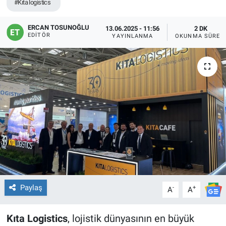
#Kıta logistics
ERCAN TOSUNOĞLU
13.06.2025 - 11:56
2 DK
EDITÖR
YAYINLANMA
OKUNMA SÜRES
Paylaş
-
+
A
A
Kıta Logistics
, lojistik dünyasının en büyük