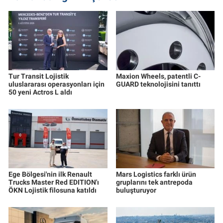
Tur Transit Lojistik
Maxion Wheels, patentli C-
uluslararası operasyonları için
GUARD teknolojisini tanıttı
50 yeni Actros L aldı
Ege Bölgesi'nin ilk Renault
Mars Logistics farklı ürün
Trucks Master Red EDITION'ı
gruplarını tek antrepoda
ÖKN Lojistik filosuna katıldı
buluşturuyor