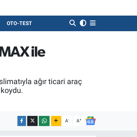
OTO-TEST
-MAX ile
imatıyla ağır ticari araç
 koydu.
-
+
A
A