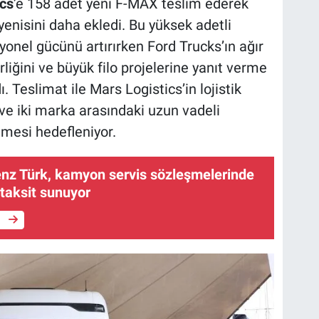
cs
’e 158 adet yeni F-MAX teslim ederek
 yenisini daha ekledi. Bu yüksek adetli
yonel gücünü artırırken Ford Trucks’ın ağır
liğini ve büyük filo projelerine yanıt verme
. Teslimat ile Mars Logistics’in lojistik
ve iki marka arasındaki uzun vadeli
nmesi hedefleniyor.
z Türk, kamyon servis sözleşmelerinde
taksit sunuyor
e