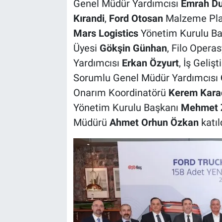
Genel Müdür Yardımcısı
Emrah D
Kırandi
,
Ford Otosan
Malzeme Plan
Mars Logistics
Yönetim Kurulu B
Üyesi
Gökşin Günhan
, Filo Oper
Yardımcısı
Erkan Özyurt
, İş Geli
Sorumlu Genel Müdür Yardımcısı
Onarım Koordinatörü
Kerem Kar
Yönetim Kurulu Başkanı
Mehmet Z
Müdürü
Ahmet Orhun Özkan
katıl