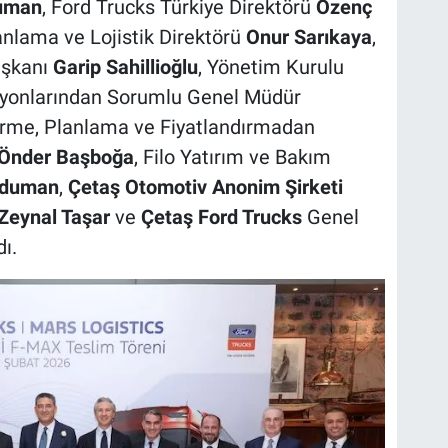
uman
, Ford Trucks Türkiye Direktörü
Özenç
lama ve Lojistik Direktörü
Onur Sarıkaya
,
aşkanı
Garip Sahillioğlu
, Yönetim Kurulu
asyonlarından Sorumlu Genel Müdür
ştirme, Planlama ve Fiyatlandırmadan
Önder Başboğa
, Filo Yatırım ve Bakım
aduman
,
Çetaş Otomotiv Anonim Şirketi
eynal Taşar
ve
Çetaş Ford Trucks
Genel
dı.