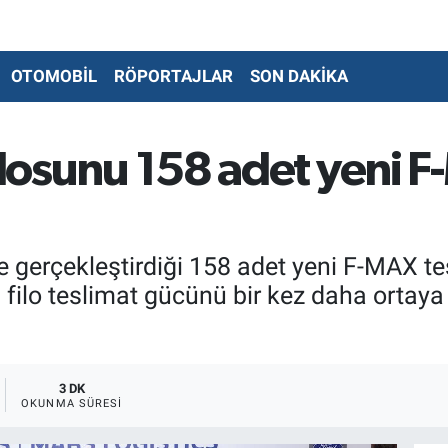
OTOMOBİL
RÖPORTAJLAR
SON DAKİKA
ilosunu 158 adet yeni F
 gerçekleştirdiği 158 adet yeni F-MAX tesl
filo teslimat gücünü bir kez daha ortaya
3 DK
OKUNMA SÜRESI