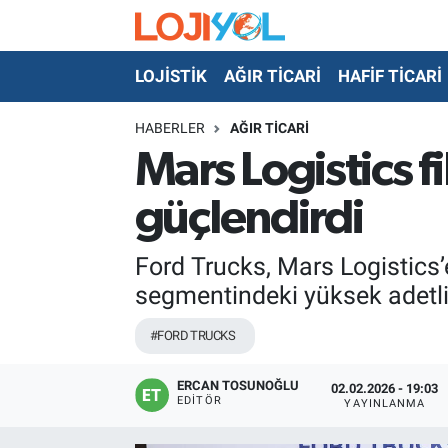
LOJİSTİK
AĞIR TİCARİ
HAFİF TİCARİ
OTO-TEST
HABERLER
AĞIR TİCARİ
Mars Logistics f
güçlendirdi
Ford Trucks, Mars Logistics’e
segmentindeki yüksek adetli 
#FORD TRUCKS
ERCAN TOSUNOĞLU
02.02.2026 - 19:03
EDITÖR
YAYINLANMA