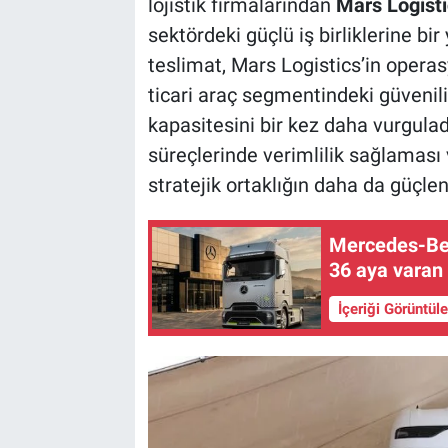
lojistik firmalarından
Mars Logisti
sektördeki güçlü iş birliklerine bir
teslimat, Mars Logistics’in operas
ticari araç segmentindeki güvenilir
kapasitesini bir kez daha vurguladı
süreçlerinde verimlilik sağlaması 
stratejik ortaklığın daha da güçle
Mercedes-Ben
36 aya varan 
İçeriği Görüntül