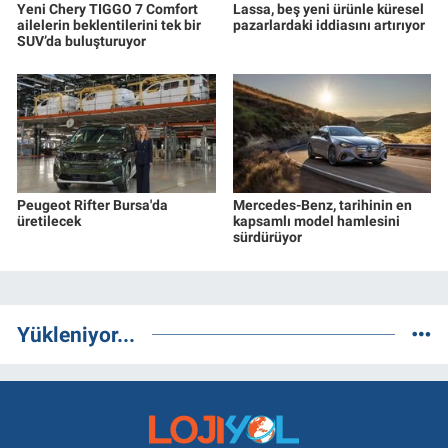
Yeni Chery TIGGO 7 Comfort
Lassa, beş yeni ürünle küresel
ailelerin beklentilerini tek bir
pazarlardaki iddiasını artırıyor
SUV’da buluşturuyor
Peugeot Rifter Bursa'da
Mercedes-Benz, tarihinin en
üretilecek
kapsamlı model hamlesini
sürdürüyor
Yükleniyor...