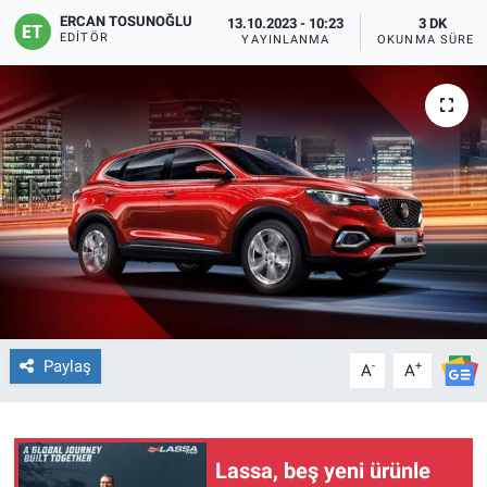
ERCAN TOSUNOĞLU
13.10.2023 - 10:23
3 DK
EDITÖR
YAYINLANMA
OKUNMA SÜRES
Paylaş
-
+
A
A
Lassa, beş yeni ürünle