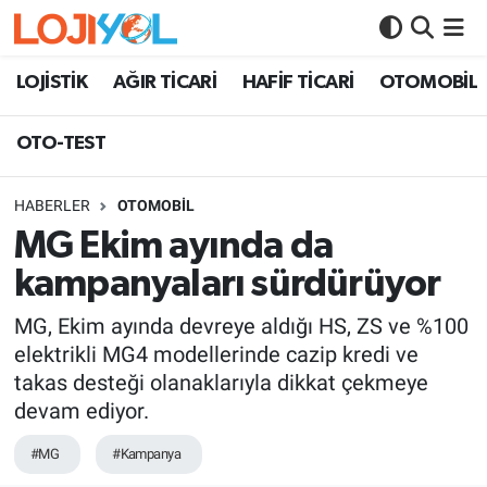
OTO-TEST
LOJİSTİK
AĞIR TİCARİ
HAFİF TİCARİ
OTOMOBİL
OTO-TEST
HABERLER
OTOMOBİL
MG Ekim ayında da
kampanyaları sürdürüyor
MG, Ekim ayında devreye aldığı HS, ZS ve %100
elektrikli MG4 modellerinde cazip kredi ve
takas desteği olanaklarıyla dikkat çekmeye
devam ediyor.
#MG
#Kampanya