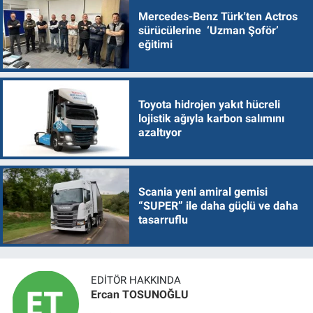
Mercedes-Benz Türk'ten Actros
sürücülerine ‘Uzman Şoför’
eğitimi
Toyota hidrojen yakıt hücreli
lojistik ağıyla karbon salımını
azaltıyor
Scania yeni amiral gemisi
“SUPER” ile daha güçlü ve daha
tasarruflu
EDITÖR HAKKINDA
Ercan TOSUNOĞLU