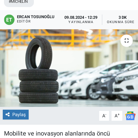
#MICHELIN
ERCAN TOSUNOĞLU
09.08.2024 - 12:29
3 DK
EDITÖR
YAYINLANMA
OKUNMA SÜRES
Paylaş
-
+
A
A
Mobilite ve inovasyon alanlarında öncü