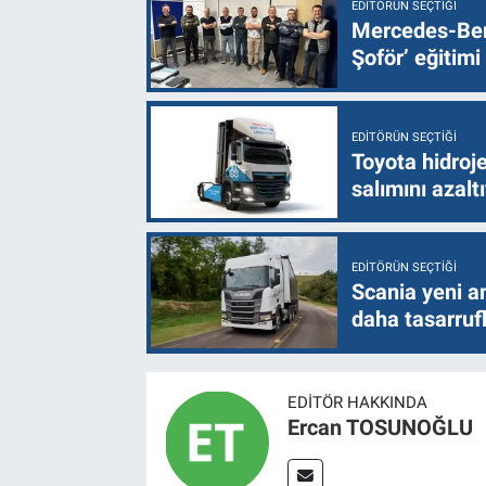
EDITÖRÜN SEÇTIĞI
Mercedes-Ben
Şoför’ eğitimi
EDITÖRÜN SEÇTIĞI
Toyota hidroje
salımını azalt
EDITÖRÜN SEÇTIĞI
Scania yeni a
daha tasarruf
EDITÖR HAKKINDA
Ercan TOSUNOĞLU