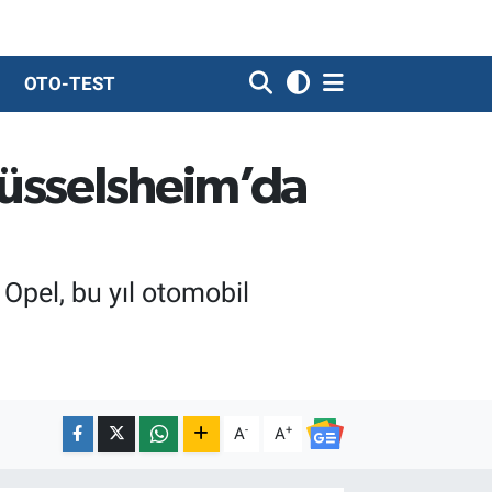
OTO-TEST
Rüsselsheim’da
Opel, bu yıl otomobil
-
+
A
A