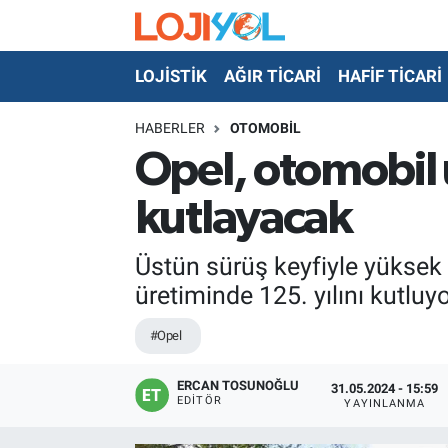
LOJİSTİK
AĞIR TİCARİ
HAFİF TİCARİ
OTO-TEST
HABERLER
OTOMOBİL
Opel, otomobil 
kutlayacak
Üstün sürüş keyfiyle yüksek 
üretiminde 125. yılını kutluyo
#Opel
ERCAN TOSUNOĞLU
31.05.2024 - 15:59
EDITÖR
YAYINLANMA