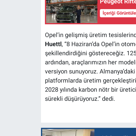
Peugeot Rifte
İçeriği Görüntül
Opel’in gelişmiş üretim tesisler
Huettl
, “8 Haziran’da Opel’in otom
şekillendirdiğini göstereceğiz. 12
ardından, araçlarımızın her modeli
versiyon sunuyoruz. Almanya’daki 
platformlarda üretim gerçekleştiri
2028 yılında karbon nötr bir üreti
sürekli düşürüyoruz.” dedi.