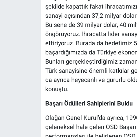
şekilde kapattık fakat ihracatımızı
sanayi açısından 37,2 milyar dolarl
Bu sene de 39 milyar dolar, 40 mil
öngörüyoruz. İhracatta lider sa
ettiriyoruz. Burada da hedefimiz 
başardığımızda da Türkiye ekonomi
Bunları gerçekleştirdiğimiz zaman
Türk sanayisine önemli katkılar g
da ayrıca heyecanlı ve gururlu o
konuştu.
Başarı Ödülleri Sahiplerini Buldu
Olağan Genel Kurul’da ayrıca, 199
geleneksel hale gelen OSD Başarı Öd
performansları ile belirlenen OSD 