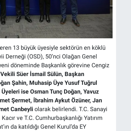
eren 13 büyük üyesiyle sektörün en köklü
ii Derneği (OSD), 50’nci Olağan Genel
n yeni döneminde Başkanlık görevine Cengiz
Vekili Süer İsmail Sülün, Başkan
oğan Şahin, Muhasip Üye Yusuf Tuğrul
u Üyeleri ise Osman Tunç Doğan, Yavuz
hmet Şermet, İbrahim Aykut Özüner, Jan
et Canbeyli
olarak belirlendi. T.C. Sanayi
 Kacır ve T.C. Cumhurbaşkanlığı Yatırım
t’ın da katıldığı Genel Kurul’da EY