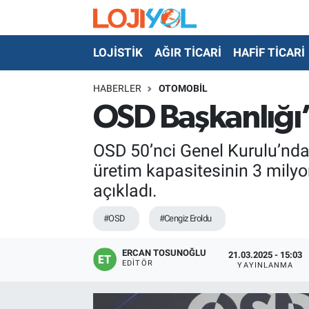
LOJİSTİK
AĞIR TİCARİ
HAFİF TİCARİ
OTO-TEST
HABERLER
OTOMOBİL
OSD Başkanlığı’
OSD 50’nci Genel Kurulu’nda
üretim kapasitesinin 3 milyo
açıkladı.
#OSD
#Cengiz Eroldu
ERCAN TOSUNOĞLU
21.03.2025 - 15:03
EDITÖR
YAYINLANMA