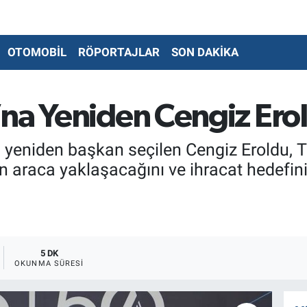
OTOMOBİL
RÖPORTAJLAR
SON DAKİKA
na Yeniden Cengiz Erol
 yeniden başkan seçilen Cengiz Eroldu, T
n araca yaklaşacağını ve ihracat hedefin
5 DK
OKUNMA SÜRESI