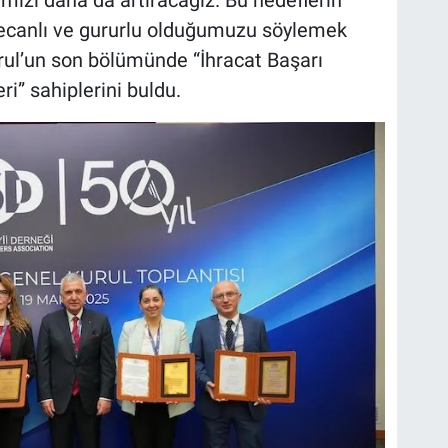
mızı daha da artıracağız. Bu hedeflerin
ecanlı ve gururlu olduğumuzu söylemek
rul’un son bölümünde “İhracat Başarı
ri” sahiplerini buldu.