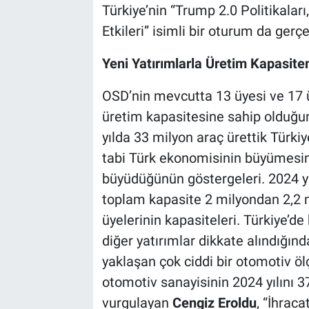
Türkiye’nin “Trump 2.0 Politikalar
Etkileri” isimli bir oturum da gerçek
Yeni Yatırımlarla Üretim Kapasit
OSD’nin mevcutta 13 üyesi ve 17 ür
üretim kapasitesine sahip olduğ
yılda 33 milyon araç ürettik Türkiy
tabi Türk ekonomisinin büyümesin
büyüdüğünün göstergeleri. 2024 yıl
toplam kapasite 2 milyondan 2,2 m
üyelerinin kapasiteleri. Türkiye’de
diğer yatırımlar dikkate alındığın
yaklaşan çok ciddi bir otomotiv ö
otomotiv sanayisinin 2024 yılını 37
vurgulayan
Cengiz Eroldu
, “İhrac