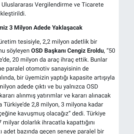
ı, Uluslararası Vergilendirme ve Ticarete
leştirildi.
emiz 3 Milyon Adede Yaklaşacak
etim tesisiyle, 2,2 milyon adetlik bir
unu söyleyen
OSD Başkanı Cengiz Eroldu
, “50
e’de, 20 milyon da araç ihraç ettik. Bunlar
e paralel otomotiv sanayisinin de
ında, bir üyemizin yaptığı kapasite artışıyla
ilyon adede çıktı ve bu yalnızca OSD
 kararı alınmış yatırımlar ve kararı alınacak
da Türkiye’de 2,8 milyon, 3 milyona kadar
lçeğine kavuşmuş olacağız” dedi. Türkiye
 milyar dolarlık ihracatla kapattığını
atı adet bazında geçen seneye paralel bir