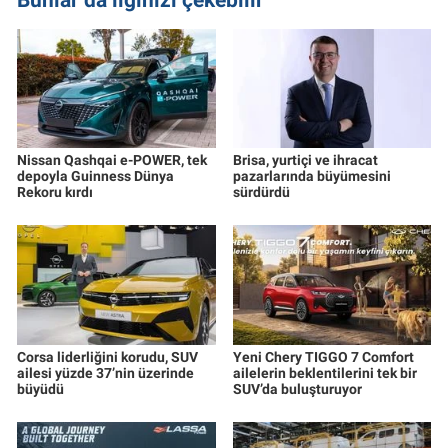
Nissan Qashqai e-POWER, tek
Brisa, yurtiçi ve ihracat
depoyla Guinness Dünya
pazarlarında büyümesini
Rekoru kırdı
sürdürdü
Corsa liderliğini korudu, SUV
Yeni Chery TIGGO 7 Comfort
ailesi yüzde 37’nin üzerinde
ailelerin beklentilerini tek bir
büyüdü
SUV’da buluşturuyor