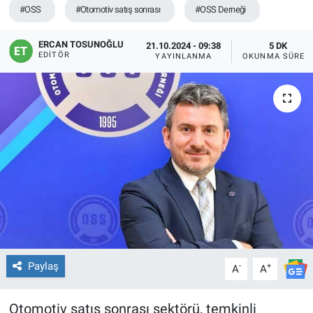
#OSS
#Otomotiv satış sonrası
#OSS Derneği
ERCAN TOSUNOĞLU
21.10.2024 - 09:38
5 DK
EDITÖR
YAYINLANMA
OKUNMA SÜRES
Paylaş
-
+
A
A
Otomotiv satış sonrası sektörü, temkinli