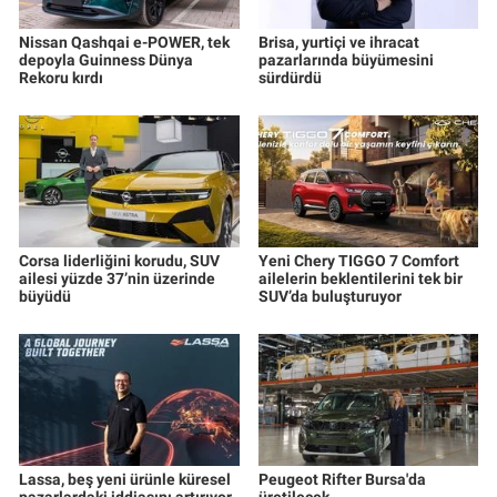
Nissan Qashqai e-POWER, tek
Brisa, yurtiçi ve ihracat
depoyla Guinness Dünya
pazarlarında büyümesini
Rekoru kırdı
sürdürdü
Corsa liderliğini korudu, SUV
Yeni Chery TIGGO 7 Comfort
ailesi yüzde 37’nin üzerinde
ailelerin beklentilerini tek bir
büyüdü
SUV’da buluşturuyor
Lassa, beş yeni ürünle küresel
Peugeot Rifter Bursa'da