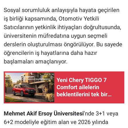
Sosyal sorumluluk anlayışıyla hayata geçirilen
iş birliği kapsamında, Otomotiv Yetkili
Satıcılarının yetkinlik ihtiyaçları doğrultusunda,
üniversitenin müfredatına uygun seçmeli
derslerin oluşturulması öngörülüyor. Bu sayede
öğrencilerin iş hayatlarına daha hazır
başlamaları amaçlanıyor.
Yeni Chery TIGGO 7
Comfort ailelerin
beklentilerini tek bir
SUV’da buluşturuyor
Mehmet Akif Ersoy Üniversitesi
’nde 3+1 veya
6+2 modeliyle eğitim alan ve 2026 yılında