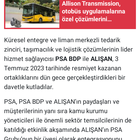
Allison Transmission,
otobüs uygulamalarına
özel çözümlerini
Busworld Türkiye’ye
taşıyor
Küresel entegre ve liman merkezli tedarik
zinciri, taşımacılık ve lojistik çözümlerinin lider
hizmet sağlayıcısı
PSA BDP
ile
ALIŞAN
, 3
Temmuz 2023 tarihinde resmiyet kazanan
ortaklıklarını dün gece gerçekleştirdikleri bir
davetle kutladılar.
PSA, PSA BDP ve ALIŞAN’ın paydaşları ve
müşterilerinin yanı sıra kamu kurumu
yöneticileri ile önemli sektör temsilcilerinin de
katıldığı etkinlik akşamında ALIŞAN’ın PSA
Grubu’nun bir üyesi olarak entegrasyonunu