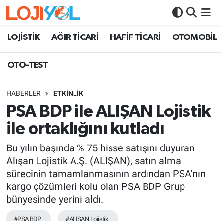
OTO-TEST
LOJİSTİK
AĞIR TİCARİ
HAFİF TİCARİ
OTOMOBİL
OTO-TEST
HABERLER
ETKİNLİK
PSA BDP ile ALIŞAN Lojistik
ile ortaklığını kutladı
Bu yılın başında % 75 hisse satışını duyuran
Alışan Lojistik A.Ş. (ALIŞAN), satın alma
sürecinin tamamlanmasının ardından PSA'nın
kargo çözümleri kolu olan PSA BDP Grup
bünyesinde yerini aldı.
#PSA BDP
#ALIŞAN Lojistik