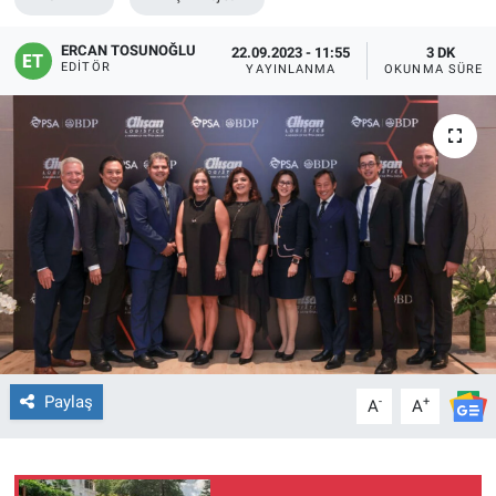
ERCAN TOSUNOĞLU
22.09.2023 - 11:55
3 DK
EDITÖR
YAYINLANMA
OKUNMA SÜRES
Paylaş
-
+
A
A