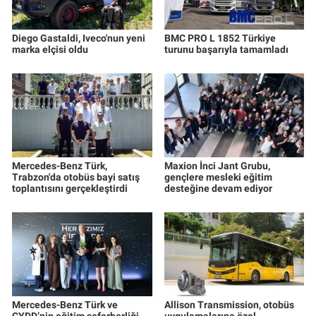
Diego Gastaldi, Iveco'nun yeni
BMC PRO L 1852 Türkiye
marka elçisi oldu
turunu başarıyla tamamladı
Mercedes-Benz Türk,
Maxion İnci Jant Grubu,
Trabzon'da otobüs bayi satış
gençlere mesleki eğitim
toplantısını gerçekleştirdi
desteğine devam ediyor
Mercedes-Benz Türk ve
Allison Transmission, otobüs