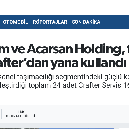
OTOMOBİL
RÖPORTAJLAR
SON DAKİKA
 ve Acarsan Holding, t
ter’dan yana kullandı
rsonel taşımacılığı segmentindeki güçlü
ştirdiği toplam 24 adet Crafter Servis 16
1 DK
OKUNMA SÜRESI