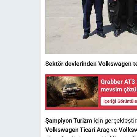
Sektör devlerinden Volkswagen te
Grabber AT3 P
mevsim çözü
İçeriği Görüntül
Şampiyon Turizm
için gerçekleştir
Volkswagen Ticari Araç
ve
Volksw