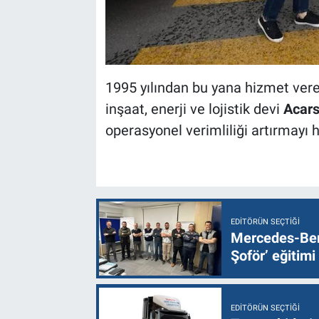
1995 yılından bu yana hizmet ver
inşaat, enerji ve lojistik devi
Acars
operasyonel verimliliği artırmayı h
EDITÖRÜN SEÇTIĞI
Mercedes-Ben
Şoför’ eğitimi
EDITÖRÜN SEÇTIĞI