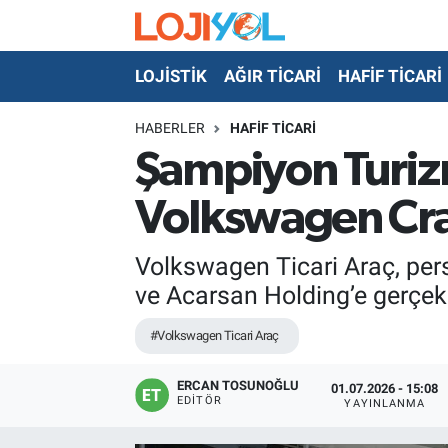
LOJİSTİK
AĞIR TİCARİ
HAFİF TİCARİ
OTO-TEST
HABERLER
HAFİF TİCARİ
Şampiyon Turizm
Volkswagen Craf
Volkswagen Ticari Araç, pe
ve Acarsan Holding’e gerçekle
#Volkswagen Ticari Araç
ERCAN TOSUNOĞLU
01.07.2026 - 15:08
EDITÖR
YAYINLANMA