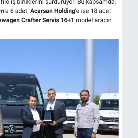
filo iş birliklerini sürdürüyor. Bu kapsamda,
zm
’e 6 adet,
Acarsan Holding
’e ise 18 adet
swagen Crafter Servis 16+1
model aracın