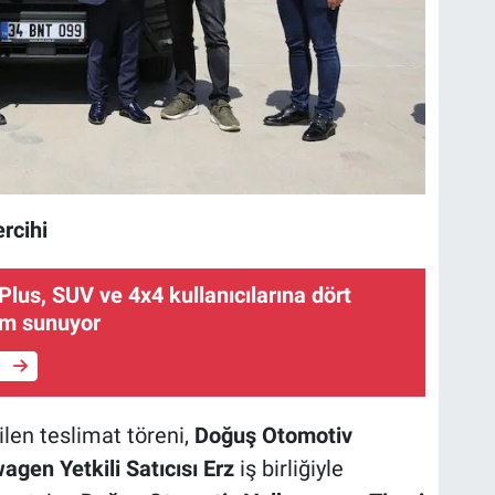
rcihi
lus, SUV ve 4x4 kullanıcılarına dört
m sunuyor
e
ilen teslimat töreni,
Doğuş Otomotiv
agen Yetkili Satıcısı Erz
iş birliğiyle