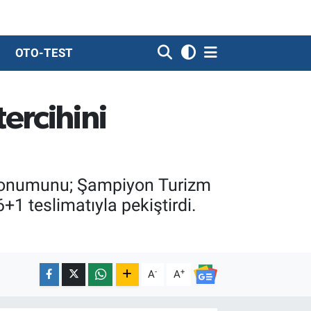
OTO-TEST
ercihini
 konumunu; Şampiyon Turizm
+1 teslimatıyla pekiştirdi.
-
+
A
A