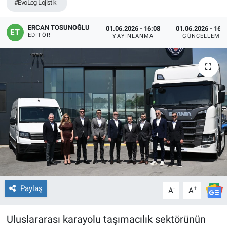
#EvoLog Lojistik
ERCAN TOSUNOĞLU
01.06.2026 - 16:08
01.06.2026 - 16:
EDITÖR
YAYINLANMA
GÜNCELLEME
Paylaş
-
+
A
A
Uluslararası karayolu taşımacılık sektörünün