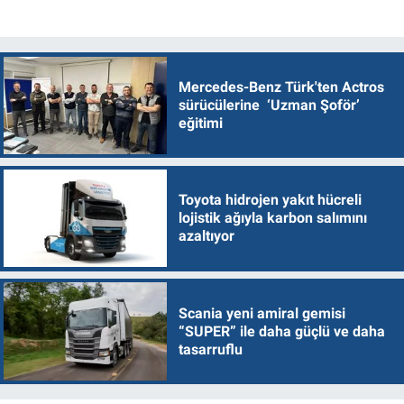
Mercedes-Benz Türk'ten Actros
sürücülerine ‘Uzman Şoför’
eğitimi
Toyota hidrojen yakıt hücreli
lojistik ağıyla karbon salımını
azaltıyor
Scania yeni amiral gemisi
“SUPER” ile daha güçlü ve daha
tasarruflu