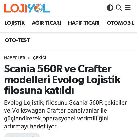
OTO-TEST
LOJİSTİK
AĞIR TİCARİ
HAFİF TİCARİ
OTOMOBİL
OTO-TEST
HABERLER
ÇEKİCİ
Scania 560R ve Crafter
modelleri Evolog Lojistik
filosuna katıldı
Evolog Lojistik, filosunu Scania 560R çekiciler
ve Volkswagen Crafter panelvanlar ile
güçlendirerek operasyonel verimliliğini
artırmayı hedefliyor.