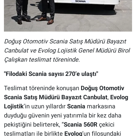
Doğuş Otomotiv Scania Satış Müdürü Bayazıt
Canbulat ve Evolog Lojistik Genel Müdürü Birol
Çalışkan teslimat töreninde.
"Filodaki Scania sayısı 270’e ulaştı"
Teslimat töreninde konuşan
Doğuş Otomotiv
Scania Satış Müdürü Bayazıt Canbulat
,
Evolog
Lojistik
’in uzun yıllardır
Scania
markasına
duyduğu güvenin yeni yatırımla bir kez daha
pekiştiğini belirterek, “
Scania 560R
çekici
teslimatları ile birlikte
Evolog
’un filosundaki