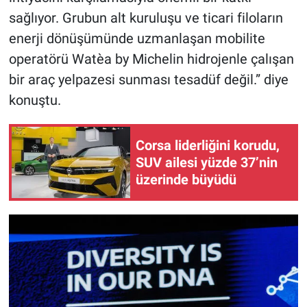
sağlıyor. Grubun alt kuruluşu ve ticari filoların
enerji dönüşümünde uzmanlaşan mobilite
operatörü Watèa by Michelin hidrojenle çalışan
bir araç yelpazesi sunması tesadüf değil.” diye
konuştu.
Corsa liderliğini korudu,
SUV ailesi yüzde 37’nin
üzerinde büyüdü