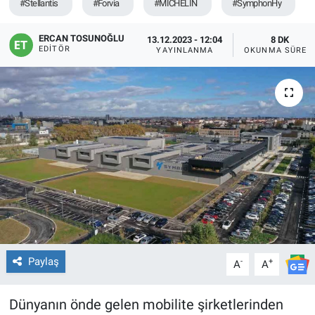
#Stellantis
#Forvia
#MICHELIN
#SymphonHy
ERCAN TOSUNOĞLU
13.12.2023 - 12:04
8 DK
EDITÖR
YAYINLANMA
OKUNMA SÜRES
Paylaş
-
+
A
A
Dünyanın önde gelen mobilite şirketlerinden