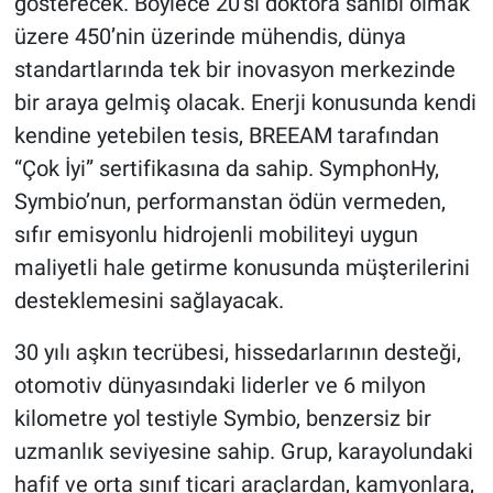
gösterecek. Böylece 20’si doktora sahibi olmak
üzere 450’nin üzerinde mühendis, dünya
standartlarında tek bir inovasyon merkezinde
bir araya gelmiş olacak. Enerji konusunda kendi
kendine yetebilen tesis, BREEAM tarafından
“Çok İyi” sertifikasına da sahip. SymphonHy,
Symbio’nun, performanstan ödün vermeden,
sıfır emisyonlu hidrojenli mobiliteyi uygun
maliyetli hale getirme konusunda müşterilerini
desteklemesini sağlayacak.
30 yılı aşkın tecrübesi, hissedarlarının desteği,
otomotiv dünyasındaki liderler ve 6 milyon
kilometre yol testiyle Symbio, benzersiz bir
uzmanlık seviyesine sahip. Grup, karayolundaki
hafif ve orta sınıf ticari araçlardan, kamyonlara,