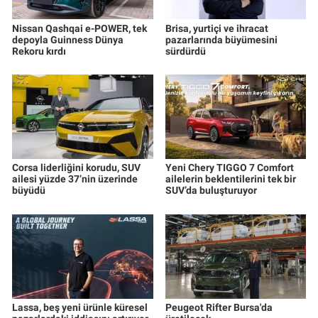
Nissan Qashqai e-POWER, tek
Brisa, yurtiçi ve ihracat
depoyla Guinness Dünya
pazarlarında büyümesini
Rekoru kırdı
sürdürdü
Corsa liderliğini korudu, SUV
Yeni Chery TIGGO 7 Comfort
ailesi yüzde 37’nin üzerinde
ailelerin beklentilerini tek bir
büyüdü
SUV’da buluşturuyor
Lassa, beş yeni ürünle küresel
Peugeot Rifter Bursa'da