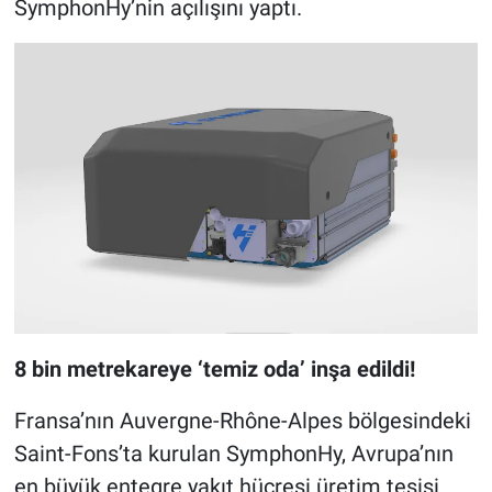
SymphonHy’nin açılışını yaptı.
8 bin metrekareye ‘temiz oda’ inşa edildi!
Fransa’nın Auvergne-Rhône-Alpes bölgesindeki
Saint-Fons’ta kurulan SymphonHy, Avrupa’nın
en büyük entegre yakıt hücresi üretim tesisi