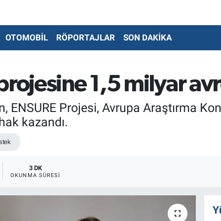
OTOMOBİL
RÖPORTAJLAR
SON DAKİKA
projesine 1,5 milyar av
in, ENSURE Projesi, Avrupa Araştırma Kon
hak kazandı.
stek
3 DK
OKUNMA SÜRESI
Y