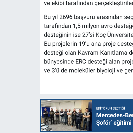
ve ekibi tarafından gerçekleştirile
Bu yıl 2696 başvuru arasından seç
tarafından 1,5 milyon avro desteğe
desteğinin ise 27’si Koç Üniversit
Bu projelerin 19’u ana proje desteğ
desteği olan Kavram Kanıtlama de
bünyesinde ERC desteği alan projel
ve 3’ü de moleküler biyoloji ve ge
EDITÖRÜN SEÇTIĞI
Mercedes-Ben
Şoför’ eğitimi