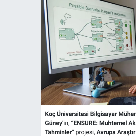
Koç Üniversitesi Bilgisayar Mühen
Güney
’in,
“ENSURE: Muhtemel Akıb
Tahminler”
projesi,
Avrupa Araştı