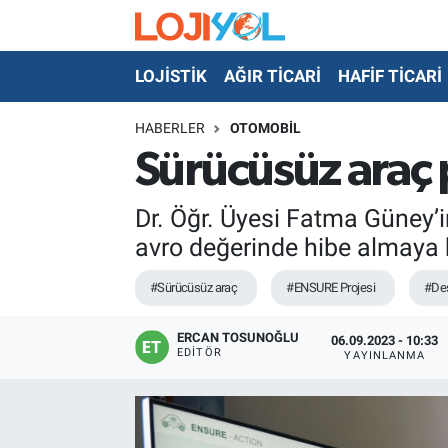
LOJİSTİK
AĞIR TİCARİ
HAFİF TİCARİ
OTO-TEST
HABERLER
OTOMOBİL
Sürücüsüz araç 
Dr. Öğr. Üyesi Fatma Güney’
avro değerinde hibe almaya 
#Sürücüsüz araç
#ENSURE Projesi
#De
ERCAN TOSUNOĞLU
06.09.2023 - 10:33
EDITÖR
YAYINLANMA