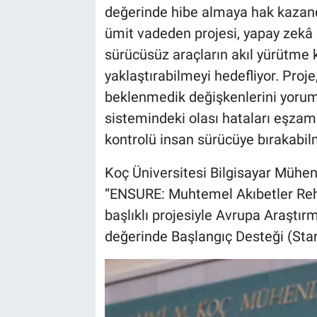
değerinde hibe almaya hak kazan
ümit vadeden projesi, yapay zekâ
sürücüsüz araçların akıl yürütme 
yaklaştırabilmeyi hedefliyor. Proj
beklenmedik değişkenlerini yorum
sistemindeki olası hataları eşzam
kontrolü insan sürücüye bırakabilm
Koç Üniversitesi Bilgisayar Mühe
“ENSURE: Muhtemel Akıbetler Rehb
başlıklı projesiyle Avrupa Araştı
değerinde Başlangıç Desteği (Sta