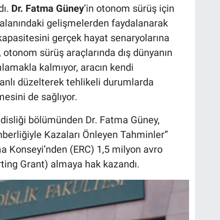
dı.
Dr. Fatma Güney
’in otonom sürüş için
 alanındaki gelişmelerden faydalanarak
kapasitesini gerçek hayat senaryolarına
e, otonom sürüş araçlarında dış dünyanın
lamakla kalmıyor, aracın kendi
anlı düzelterek tehlikeli durumlarda
esini de sağlıyor.
ndisliği bölümünden Dr. Fatma Güney,
erliğiyle Kazaları Önleyen Tahminler”
rma Konseyi’nden (ERC) 1,5 milyon avro
rting Grant) almaya hak kazandı.