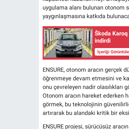
uygulama alanı bulunan otonom s
yaygınlaşmasına katkıda bulunac
Škoda Karoq 
indirdi
İçeriği Görüntül
ENSURE, otonom aracın gerçek dü
öğrenmeye devam etmesini ve kar
onu çevreleyen nadir olasılıkları 
Otonom aracın hareket ederken han
görmek, bu teknolojinin güvenilirliğ
artırarak bu alandaki kritik bir ek
ENSURE projesi, sürücüsüz aracın 