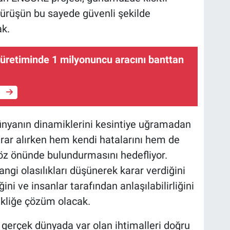
ürüşün bu sayede güvenli şekilde
ak.
üretiminde 1 milyonuncu aracını banttan
e
nyanın dinamiklerini kesintiye uğramadan
ar alırken hem kendi hatalarını hem de
göz önünde bulundurmasını hedefliyor.
gi olasılıkları düşünerek karar verdiğini
ini ve insanlar tarafından anlaşılabilirliğini
sikliğe çözüm olacak.
gerçek dünyada var olan ihtimalleri doğru