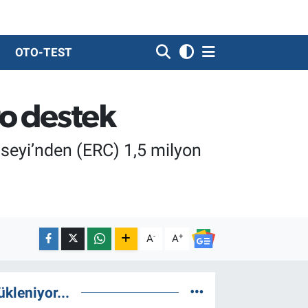
OTO-TEST
ro destek
seyi’nden (ERC) 1,5 milyon
-
+
A
A
ükleniyor...