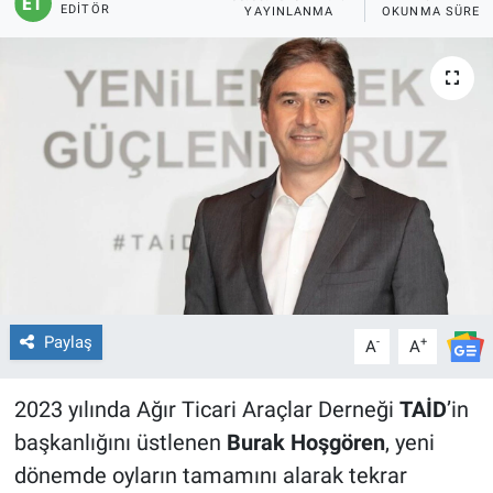
EDITÖR
YAYINLANMA
OKUNMA SÜRES
Paylaş
-
+
A
A
2023 yılında Ağır Ticari Araçlar Derneği
TAİD
’in
başkanlığını üstlenen
Burak Hoşgören
, yeni
dönemde oyların tamamını alarak tekrar