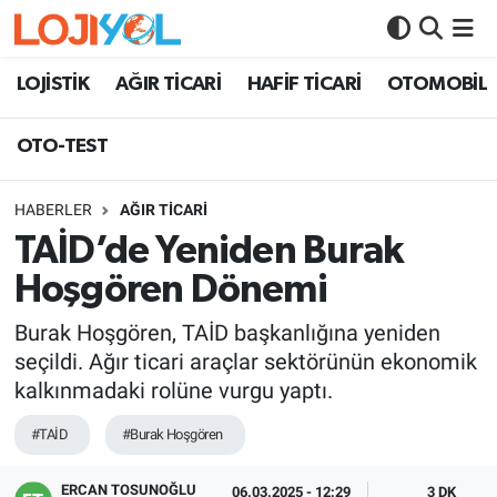
OTO-TEST
LOJİSTİK
AĞIR TİCARİ
HAFİF TİCARİ
OTOMOBİL
OTO-TEST
HABERLER
AĞIR TİCARİ
TAİD’de Yeniden Burak
Hoşgören Dönemi
Burak Hoşgören, TAİD başkanlığına yeniden
seçildi. Ağır ticari araçlar sektörünün ekonomik
kalkınmadaki rolüne vurgu yaptı.
#TAİD
#Burak Hoşgören
ERCAN TOSUNOĞLU
06.03.2025 - 12:29
3 DK