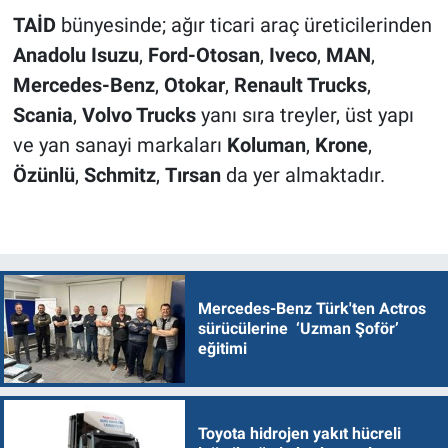
TAİD
bünyesinde; ağır ticari araç üreticilerinden
Anadolu Isuzu
,
Ford-Otosan
,
Iveco
,
MAN
,
Mercedes-Benz
,
Otokar
,
Renault Trucks
,
Scania
,
Volvo Trucks
yanı sıra treyler, üst yapı
ve yan sanayi markaları
Koluman
,
Krone
,
Özünlü
,
Schmitz
,
Tırsan
da yer almaktadır.
Mercedes-Benz Türk'ten Actros
sürücülerine ‘Uzman Şoför’
eğitimi
Toyota hidrojen yakıt hücreli