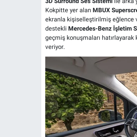
3D Surround Ses Sistemi
ile arka 
Kokpitte yer alan
MBUX Superscr
ekranla kişiselleştirilmiş eğlence
destekli
Mercedes-Benz İşletim S
geçmiş konuşmaları hatırlayarak kul
veriyor.