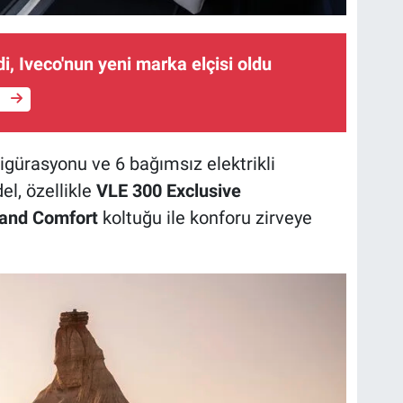
i, Iveco'nun yeni marka elçisi oldu
e
gürasyonu ve 6 bağımsız elektrikli
el, özellikle
VLE 300 Exclusive
and Comfort
koltuğu ile konforu zirveye