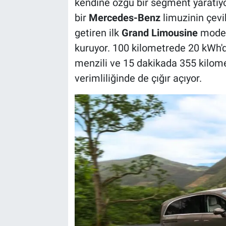
kendine özgü bir segment yaratıyo
bir
Mercedes-Benz
limuzinin çevi
getiren ilk
Grand Limousine
modeli
kuruyor. 100 kilometrede 20 kWh'd
menzili ve 15 dakikada 355 kilome
verimliliğinde de çığır açıyor.