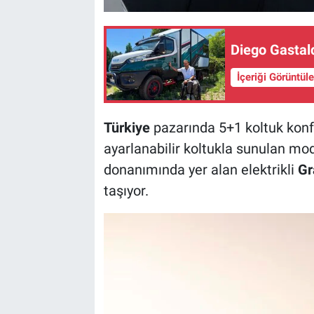
Diego Gastald
İçeriği Görüntül
Türkiye
pazarında 5+1 koltuk konfi
ayarlanabilir koltukla sunulan mod
donanımında yer alan elektrikli
Gr
taşıyor.