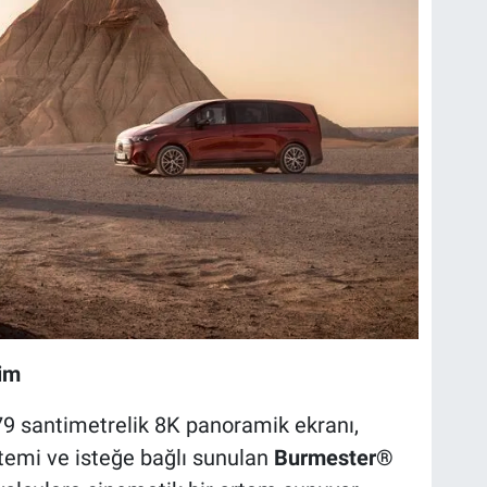
yim
 79 santimetrelik 8K panoramik ekranı,
temi ve isteğe bağlı sunulan
Burmester®