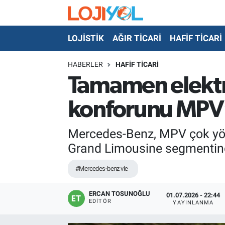
LOJİSTİK
AĞIR TİCARİ
HAFİF TİCARİ
OTO-TEST
HABERLER
HAFİF TİCARİ
Tamamen elektri
konforunu MPV’n
Mercedes-Benz, MPV çok yönlü
Grand Limousine segmentinde
#Mercedes-benz vle
ERCAN TOSUNOĞLU
01.07.2026 - 22:44
EDITÖR
YAYINLANMA