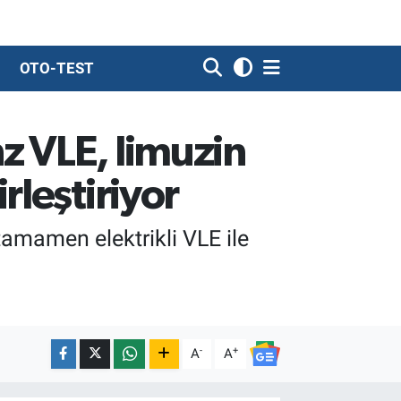
OTO-TEST
z VLE, limuzin
rleştiriyor
amamen elektrikli VLE ile
-
+
A
A