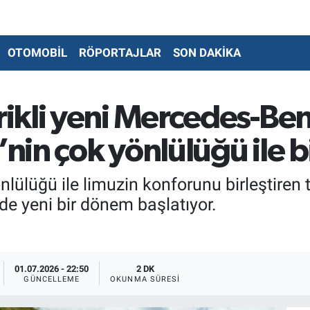
OTOMOBİL
RÖPORTAJLAR
SON DAKİKA
kli yeni Mercedes-Ben
in çok yönlülüğü ile bi
lüğü ile limuzin konforunu birleştiren t
 yeni bir dönem başlatıyor.
01.07.2026 - 22:50
2 DK
GÜNCELLEME
OKUNMA SÜRESI