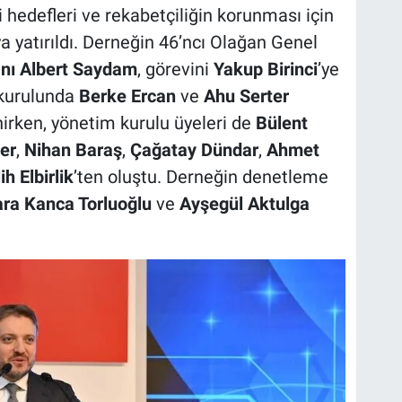
 hedefleri ve rekabetçiliğin korunması için
yatırıldı. Derneğin 46’ncı Olağan Genel
nı Albert Saydam
, görevini
Yakup Birinci
’ye
 kurulunda
Berke Ercan
ve
Ahu Serter
nirken, yönetim kurulu üyeleri de
Bülent
er
,
Nihan Baraş
,
Çağatay Dündar
,
Ahmet
h Elbirlik
’ten oluştu. Derneğin denetleme
ara Kanca Torluoğlu
ve
Ayşegül Aktulga