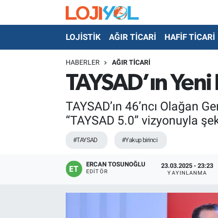
LOJİSTİK
AĞIR TİCARİ
HAFİF TİCARİ
OTO-TEST
HABERLER
AĞIR TİCARİ
TAYSAD’ın Yeni 
TAYSAD’ın 46’ncı Olağan Gen
“TAYSAD 5.0” vizyonuyla şek
#TAYSAD
#Yakup birinci
ERCAN TOSUNOĞLU
23.03.2025 - 23:23
EDITÖR
YAYINLANMA