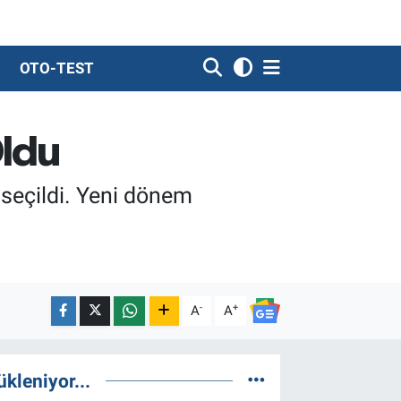
OTO-TEST
Oldu
seçildi. Yeni dönem
-
+
A
A
ükleniyor...