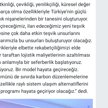
kinliği, çevikliği, yenilikçiliği, küresel değer
parça olma özellikleriyle Türkiye’nin güçlü
ık nişanelerinden bir tanesini oluşturuyor.
ireceğimiz, ilan edeceğimiz yeni teşvik
ine çok daha etkin teşvik unsurlarını
larımızla bu unsurları buluşturuyor olacağız.
kleriyle elbette rekabetçiliğimizi elde
araftan lojistik maliyetlerinin azaltılması
anlamıyla bir seferberlik başlatıyoruz.
üyoruz. Bir model hayata geçireceğiz.
şümünü de sınırda karbon düzenlemelerine
llikle raylı sistem ulaşım alternatiflerini
programı hayata geçiriyor olacağız.” dedi.