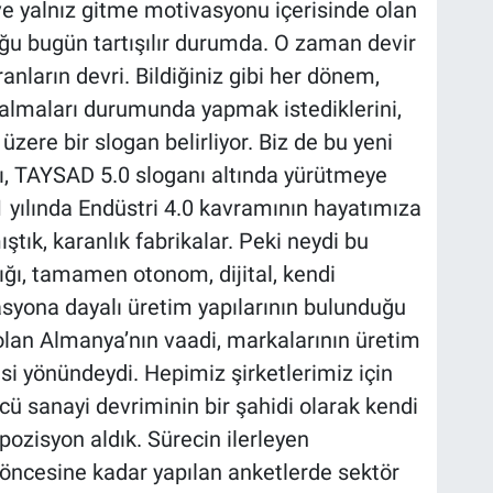
ı ve yalnız gitme motivasyonu içerisinde olan
uğu bugün tartışılır durumda. O zaman devir
ranların devri. Bildiğiniz gibi her dönem,
v almaları durumunda yapmak istediklerini,
üzere bir slogan belirliyor. Biz de bu yeni
, TAYSAD 5.0 sloganı altında yürütmeye
1 yılında Endüstri 4.0 kavramının hayatımıza
ıştık, karanlık fabrikalar. Peki neydi bu
ığı, tamamen otonom, dijital, kendi
syona dayalı üretim yapılarının bulunduğu
 olan Almanya’nın vaadi, markalarının üretim
si yönündeydi. Hepimiz şirketlerimiz için
cü sanayi devriminin bir şahidi olarak kendi
pozisyon aldık. Sürecin ilerleyen
ncesine kadar yapılan anketlerde sektör