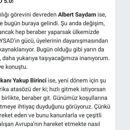
 5.0!
lığı görevini devreden
Albert Saydam
ise,
le bugün buraya gelindi. Şu anda değişim,
ancak hep beraber yaparsak ülkemizde
 TAYSAD’ın gücü, üyelerinin dayanışmasından
kaynaklanıyor. Bugün olduğu gibi yarın da
, daha yukarıya taşıyacağımıza inanıyorum.
ye konuştu.
kanı Yakup Birinci
ise, yeni dönem için şu
rika atasözü der ki; hızlı gitmek istiyorsan
n birlikte, beraber git. Günümüz koşullarına
eltmeye ihtiyaç duyduğunu görüyoruz. Çünkü
eket eden ve bunu kanunlarla ve çeşitli
lışan Avrupa’nın hareket etmekte nasıl