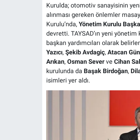
Kurulda; otomotiv sanayisinin yeni
alınması gereken önlemler masaya 
Kurulu’nda,
Yönetim Kurulu Başka
devretti. TAYSAD’ın yeni yönetim
başkan yardımcıları olarak belirle
Yazıcı
,
Şekib Avdagiç
,
Atacan Gün
Arıkan
,
Osman Sever
ve
Cihan Sali
kurulunda da
Başak Birdoğan
,
Dil
isimleri yer aldı.