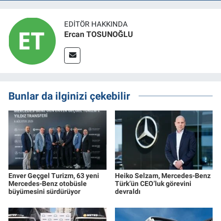
EDITÖR HAKKINDA
Ercan TOSUNOĞLU
Bunlar da ilginizi çekebilir
Enver Geçgel Turizm, 63 yeni
Heiko Selzam, Mercedes-Benz
Mercedes-Benz otobüsle
Türk’ün CEO’luk görevini
büyümesini sürdürüyor
devraldı