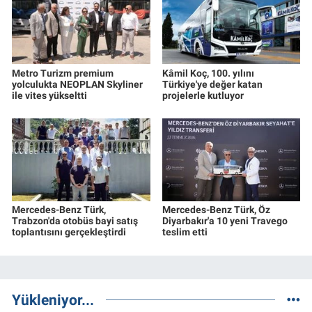
Metro Turizm premium
Kâmil Koç, 100. yılını
yolculukta NEOPLAN Skyliner
Türkiye'ye değer katan
ile vites yükseltti
projelerle kutluyor
Mercedes-Benz Türk,
Mercedes-Benz Türk, Öz
Trabzon'da otobüs bayi satış
Diyarbakır'a 10 yeni Travego
toplantısını gerçekleştirdi
teslim etti
Yükleniyor...