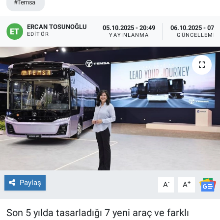
#Temsa
ERCAN TOSUNOĞLU
05.10.2025 - 20:49
06.10.2025 - 07:
EDITÖR
YAYINLANMA
GÜNCELLEME
Paylaş
-
+
A
A
Son 5 yılda tasarladığı 7 yeni araç ve farklı