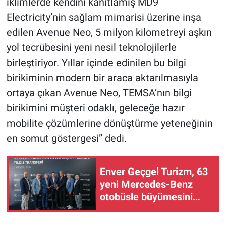
iklimlerde kendini kanıtlamış MD9
Electricity’nin sağlam mimarisi üzerine inşa
edilen Avenue Neo, 5 milyon kilometreyi aşkın
yol tecrübesini yeni nesil teknolojilerle
birleştiriyor. Yıllar içinde edinilen bu bilgi
birikiminin modern bir araca aktarılmasıyla
ortaya çıkan Avenue Neo, TEMSA’nın bilgi
birikimini müşteri odaklı, geleceğe hazır
mobilite çözümlerine dönüştürme yeteneğinin
en somut göstergesi” dedi.
Enver Geçgel Turizm, 63
yeni Mercedes-Benz
otobüsle büyümesini
sürdürüyor