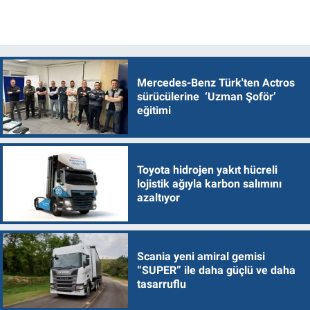
Mercedes-Benz Türk'ten Actros
sürücülerine ‘Uzman Şoför’
eğitimi
Toyota hidrojen yakıt hücreli
lojistik ağıyla karbon salımını
azaltıyor
Scania yeni amiral gemisi
“SUPER” ile daha güçlü ve daha
tasarruflu