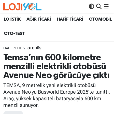
OTO-TEST
LOJİSTİK
AĞIR TİCARİ
HAFİF TİCARİ
OTOMOBİL
OTO-TEST
HABERLER
OTOBÜS
Temsa’nın 600 kilometre
menzilli elektrikli otobüsü
Avenue Neo görücüye çıktı
TEMSA, 9 metrelik yeni elektrikli otobüsü
Avenue Neo’yu Busworld Europe 2025’te tanıttı.
Araç, yüksek kapasiteli bataryasıyla 600 km
menzil sunuyor.