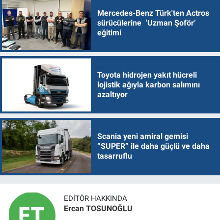
Mercedes-Benz Türk'ten Actros
sürücülerine ‘Uzman Şoför’
eğitimi
Toyota hidrojen yakıt hücreli
lojistik ağıyla karbon salımını
azaltıyor
Scania yeni amiral gemisi
“SUPER” ile daha güçlü ve daha
tasarruflu
EDITÖR HAKKINDA
Ercan TOSUNOĞLU