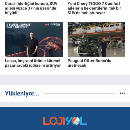
Corsa liderliğini korudu, SUV
Yeni Chery TIGGO 7 Comfort
ailesi yüzde 37’nin üzerinde
ailelerin beklentilerini tek bir
büyüdü
SUV’da buluşturuyor
Lassa, beş yeni ürünle küresel
Peugeot Rifter Bursa'da
pazarlardaki iddiasını artırıyor
üretilecek
Yükleniyor...