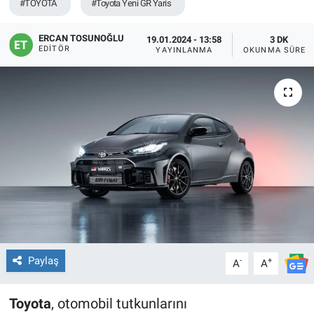
#TOYOTA
#Toyota Yeni GR Yaris
ERCAN TOSUNOĞLU
19.01.2024 - 13:58
3 DK
EDITÖR
YAYINLANMA
OKUNMA SÜRES
Paylaş
-
+
A
A
Toyota
, otomobil tutkunlarını