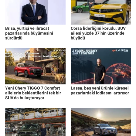
Brisa, yurtiçi ve ihracat
Corsa liderliğini korudu, SUV
pazarlarında büyümesini
ailesi yüzde 37’nin üzerinde
sürdürdü
büyüdü
Yeni Chery TIGGO 7 Comfort
Lassa, beş yeni ürünle küresel
ailelerin beklentilerini tek bir
pazarlardaki iddiasını artırıyor
SUV’da buluşturuyor