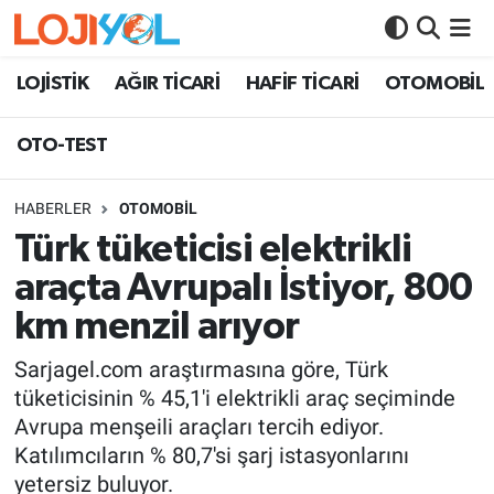
OTO-TEST
LOJİSTİK
AĞIR TİCARİ
HAFİF TİCARİ
OTOMOBİL
OTO-TEST
HABERLER
OTOMOBİL
Türk tüketicisi elektrikli
araçta Avrupalı İstiyor, 800
km menzil arıyor
Sarjagel.com araştırmasına göre, Türk
tüketicisinin % 45,1'i elektrikli araç seçiminde
Avrupa menşeili araçları tercih ediyor.
Katılımcıların % 80,7'si şarj istasyonlarını
yetersiz buluyor.