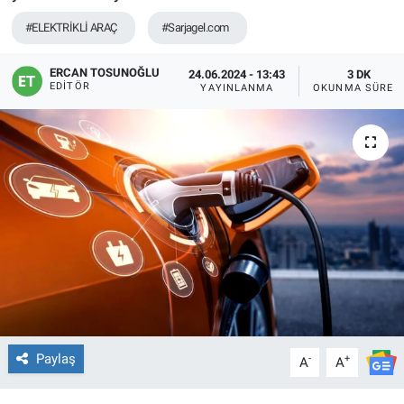
#ELEKTRİKLİ ARAÇ
#Sarjagel.com
ERCAN TOSUNOĞLU
24.06.2024 - 13:43
3 DK
EDITÖR
YAYINLANMA
OKUNMA SÜRES
Paylaş
-
+
A
A