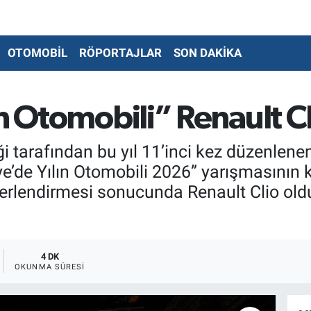
OTOMOBİL
RÖPORTAJLAR
SON DAKİKA
n Otomobili” Renault Cli
i tarafından bu yıl 11’inci kez düzenlene
e’de Yılın Otomobili 2026” yarışmasının
ğerlendirmesi sonucunda Renault Clio old
4 DK
OKUNMA SÜRESI