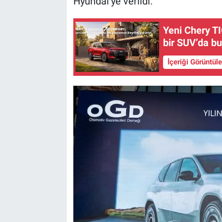
Hyundai’ye verildi.
Yeni Chery TI
bir SUV’da bu
İçeriği Görüntül