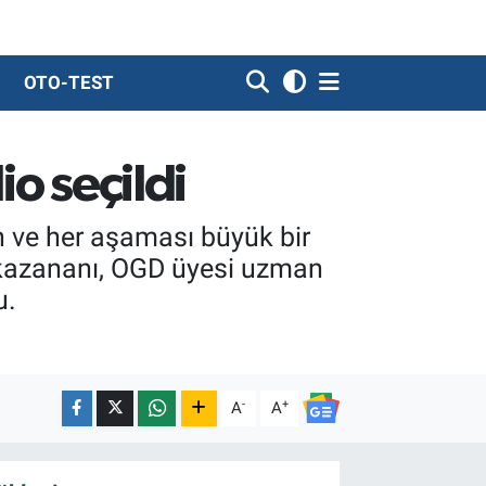
OTO-TEST
o seçildi
n ve her aşaması büyük bir
 kazananı, OGD üyesi uzman
u.
-
+
A
A