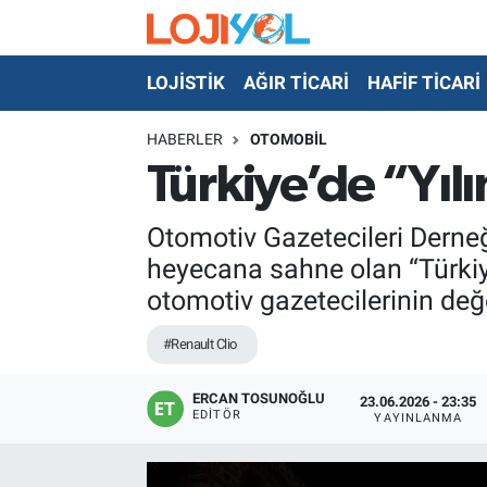
LOJİSTİK
AĞIR TİCARİ
HAFİF TİCARİ
OTO-TEST
HABERLER
OTOMOBİL
Türkiye’de “Yılı
Otomotiv Gazetecileri Derneğ
heyecana sahne olan “Türkiy
otomotiv gazetecilerinin de
#Renault Clio
ERCAN TOSUNOĞLU
23.06.2026 - 23:35
EDITÖR
YAYINLANMA