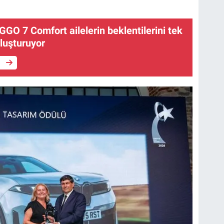
GGO 7 Comfort ailelerin beklentilerini tek
luşturuyor
e