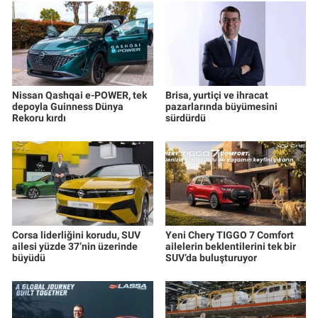
Nissan Qashqai e-POWER, tek
Brisa, yurtiçi ve ihracat
depoyla Guinness Dünya
pazarlarında büyümesini
Rekoru kırdı
sürdürdü
Corsa liderliğini korudu, SUV
Yeni Chery TIGGO 7 Comfort
ailesi yüzde 37’nin üzerinde
ailelerin beklentilerini tek bir
büyüdü
SUV’da buluşturuyor