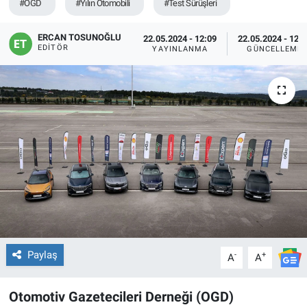
#OGD
#Yılın Otomobili
#Test Sürüşleri
ERCAN TOSUNOĞLU
22.05.2024 - 12:09
22.05.2024 - 12:
EDITÖR
YAYINLANMA
GÜNCELLEME
Paylaş
-
+
A
A
Otomotiv Gazetecileri Derneği (OGD)