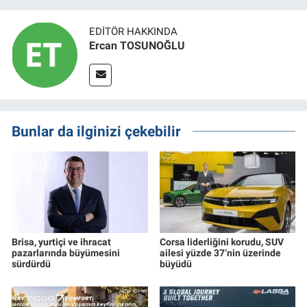
EDITÖR HAKKINDA
Ercan TOSUNOĞLU
Bunlar da ilginizi çekebilir
Brisa, yurtiçi ve ihracat
Corsa liderliğini korudu, SUV
pazarlarında büyümesini
ailesi yüzde 37’nin üzerinde
sürdürdü
büyüdü