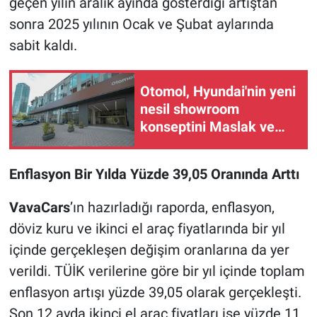
geçen yılın aralık ayında gösterdiği artıştan
sonra 2025 yılının Ocak ve Şubat aylarında
sabit kaldı.
Otomol, Hyundai'nin yeni
nesil showroom
konseptini Maslak ve
Levent'e taşıdı
Enflasyon Bir Yılda Yüzde 39,05 Oranında Arttı
VavaCars
’ın hazırladığı raporda, enflasyon,
döviz kuru ve ikinci el araç fiyatlarında bir yıl
içinde gerçekleşen değişim oranlarına da yer
verildi. TÜİK verilerine göre bir yıl içinde toplam
enflasyon artışı yüzde 39,05 olarak gerçekleşti.
Son 12 ayda ikinci el araç fiyatları ise yüzde 11