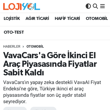
OTO-TEST
LOJİSTİK
AĞIR TİCARİ
HAFİF TİCARİ
OTOMOBİL
OTO-TEST
HABERLER
OTOMOBİL
VavaCars'a Göre İkinci El
Araç Piyasasında Fiyatlar
Sabit Kaldı
VavaCars'ın yapay zeka destekli VavaAI Fiyat
Endeksi'ne göre, Türkiye ikinci el araç
piyasasında fiyatlar son üç aydır stabil
seyrediyor.