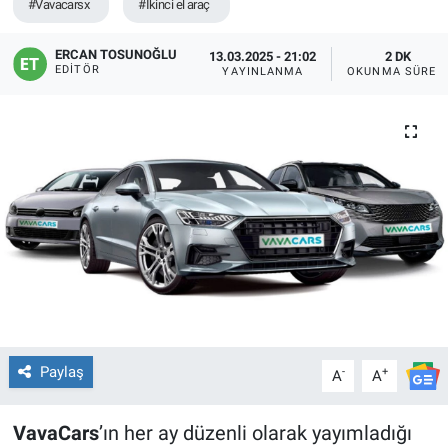
#Vavacarsx
#Ikinci el araç
ERCAN TOSUNOĞLU
13.03.2025 - 21:02
2 DK
EDITÖR
YAYINLANMA
OKUNMA SÜRES
Paylaş
-
+
A
A
VavaCars
’ın her ay düzenli olarak yayımladığı