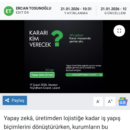
ERCAN TOSUNOĞLU
21.01.2026 - 10:31
21.01.2026 - 10:
EDITÖR
YAYINLANMA
GÜNCELLEME
Paylaş
-
+
A
A
Yapay zekâ, üretimden lojistiğe kadar iş yapış
biçimlerini dönüştürürken, kurumların bu