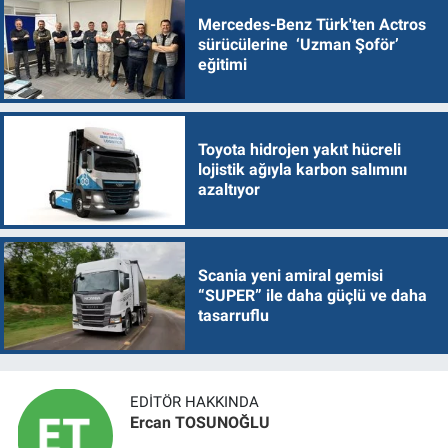
Mercedes-Benz Türk'ten Actros
sürücülerine ‘Uzman Şoför’
eğitimi
Toyota hidrojen yakıt hücreli
lojistik ağıyla karbon salımını
azaltıyor
Scania yeni amiral gemisi
“SUPER” ile daha güçlü ve daha
tasarruflu
EDITÖR HAKKINDA
Ercan TOSUNOĞLU