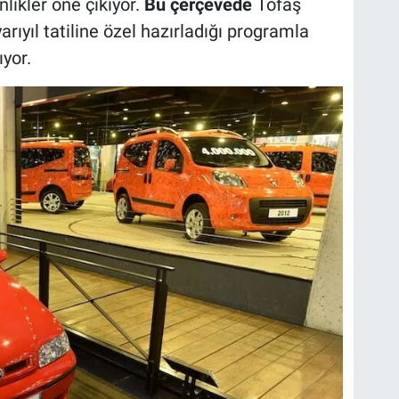
nlikler öne çıkıyor.
Bu çerçevede
Tofaş
rıyıl tatiline özel hazırladığı programla
ıyor.