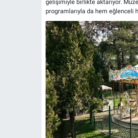
gelişimiyle birlikte aktarıyor. Mü
programlarıyla da hem eğlenceli he