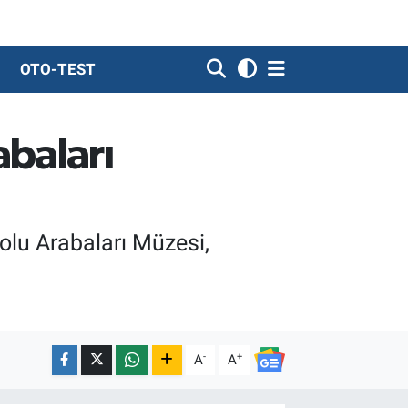
OTO-TEST
abaları
dolu Arabaları Müzesi,
-
+
A
A