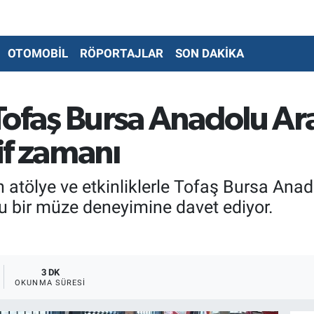
OTOMOBİL
RÖPORTAJLAR
SON DAKİKA
e Tofaş Bursa Anadolu Ar
if zamanı
nan atölye ve etkinliklerle Tofaş Bursa Ana
olu bir müze deneyimine davet ediyor.
3 DK
OKUNMA SÜRESI