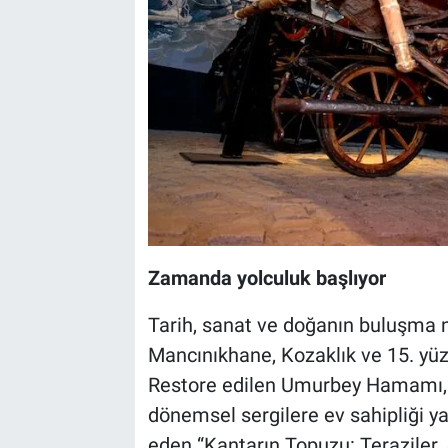
Zamanda yolculuk başlıyor
Tarih, sanat ve doğanın buluşma 
Mancınıkhane, Kozaklık ve 15. yü
Restore edilen Umurbey Hamamı
dönemsel sergilere ev sahipliği ya
eden “Kantarın Topuzu: Teraziler, A