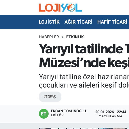
LOJİSTİK
AĞIR TİCARİ
HAFİF TİCARİ
OTO-TEST
HABERLER
ETKİNLİK
Yarıyıl tatilind
Müzesi’nde keş
Yarıyıl tatiline özel hazırla
çocukları ve aileleri keşif d
#TOFAŞ
ERCAN TOSUNOĞLU
20.01.2026 - 22:44
EDITÖR
YAYINLANMA