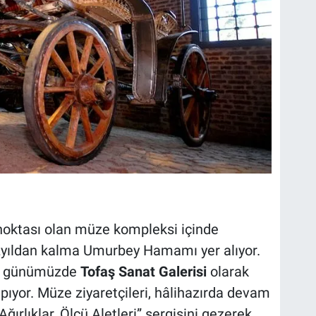
noktası olan müze kompleksi içinde
zyıldan kalma Umurbey Hamamı yer alıyor.
, günümüzde
Tofaş Sanat Galerisi
olarak
pıyor. Müze ziyaretçileri, hâlihazırda devam
ğırlıklar, Ölçü Aletleri” sergisini gezerek,