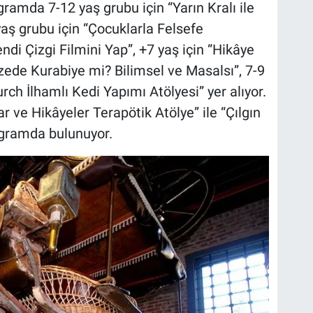
ramda 7-12 yaş grubu için “Yarın Kralı ile
ş grubu için “Çocuklarla Felsefe
ndi Çizgi Filmini Yap”, +7 yaş için “Hikâye
zede Kurabiye mi? Bilimsel ve Masalsı”, 7-9
rch İlhamlı Kedi Yapımı Atölyesi” yer alıyor.
r ve Hikâyeler Terapötik Atölye” ile “Çılgın
rogramda bulunuyor.